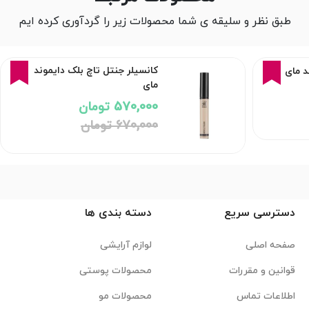
طبق نظر و سلیقه ی شما محصولات زیر را گردآوری کرده ایم
5%
16%
کانسیلر جنتل تاچ بلک دایموند
د مای
مای
570,000 تومان
670,000 تومان
دسترسی سریع
دسته بندی ها
صفحه اصلی
لوازم آرایشی
قوانین و مقررات
محصولات پوستی
اطلاعات تماس
محصولات مو