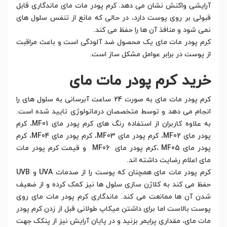
آرایشی واکنش نشان می دهد. کرم پودر مات مای ماندگاری قابل
قبولی بر روی پوست دارد، در حالی که مانع از تنفس سلول های
نمی شود و منافذ آن ها را حفظ می کند.
کرم پودر مات مای یک محصول ضد آلودگی است و باعث مراقبت
از پوست در برابر عوامل مشکل ساز است.
خرید کرم پودر مات مای
کرم پودر مات مای به صورت 24 ساعت آبرسانی به سلول های را
انجام می دهد و توسط متخصصان درماتولوژی تایید شده است.
به علاوه کاربران از استفاده رنگ های کرم پودر مای MF01، کرم
پودر مای MF02، کرم پودر مای MF03، کرم پودر مای MF04، کرم
پودر مای MF05 ،کرم پودر مای MF06 و قیمت کرم پودر مات
مای اعلام رضایت داشته اند.
کرم پودر مات مای همچنان که پوست را از صدمات UVA و UVB
حفظ می کند به کلاژن سازی سلول ها نیز کمک کرده و از ضعیف
شدن آن ها ممانعت می کند. ماندگاری کرم پودر مات مای روی
پوست بالاست اما برای داشتن میکاپ طولانی قبل از زدن کرم پودر
مات مای، مقداری پرایمر بزنید و در پایان آرایش نیز از پنکک جهت