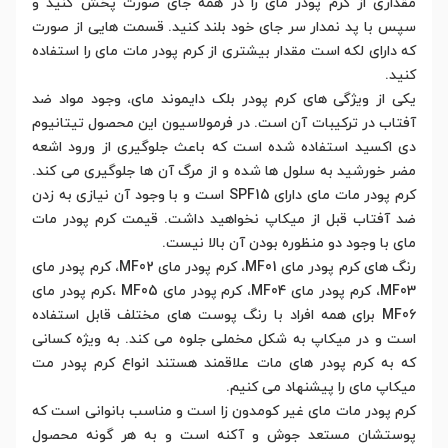
مقداری از کرم پودر مای را در همه جای صورت پخش کنید و
سپس با پد نمدار سر جای خود بلند کنید. قسمت هایی از صورت
که دارای لکه است مقدار بیشتری از کرم پودر مات مای را استفاده
کنید.
یکی از ویژگی های کرم پودر بلک دایموند مای، وجود مواد ضد
آفتاب در ترکیبات آن است. در فرمولاسیون این محصول تیتانیوم
دی اکسید استفاده شده است که باعث جلوگیری از ورود اشعه
مضر خورشید به سلول ها شده و از مرگ آن ها جلوگیری می کند.
کرم پودر مات مای دارای SPF15 است و با وجود آن نیازی به زدن
ضد آفتاب قبل از میکاپ نخواهید داشت. قیمت کرم پودر مات
مای با وجود دو منظوره بودن آن بالا نیست.
رنگ های کرم پودر مای MF01، کرم پودر مای MF02، کرم پودر مای
MF03، کرم پودر مای MF04، کرم پودر مای MF05 ،کرم پودر مای
MF06 برای همه افراد با رنگ پوست های مختلف قابل استفاده
است و در میکاپ به شکل مخملی جلوه می کند. به ویژه کسانی
که به کرم پودر های مات علاقمند هستند انواع کرم پودر مت
میکاپ مای را پیشنهاد می کنیم.
کرم پودر مات مای غیر کومدون زا است و مناسب بانوانی است که
پوستشان مستعد جوش و آکنه است و به هر گونه محصول