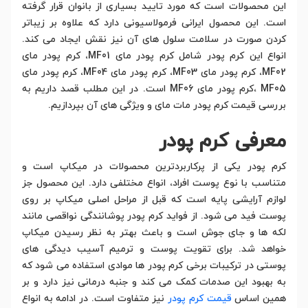
این محصولات است که مورد تایید بسیاری از بانوان قرار گرفته
است. این محصول ایرانی فرمولاسیونی دارد که علاوه بر زیباتر
کردن صورت در سلامت سلول های آن نیز نقش ایجاد می کند.
انواع این کرم پودر شامل کرم پودر مای MF01، کرم پودر مای
MF02، کرم پودر مای MF03، کرم پودر مای MF04، کرم پودر مای
MF05 ،کرم پودر مای MF06 است. در این مطلب قصد داریم به
بررسی قیمت کرم پودر مات مای و ویژگی های آن بپردازیم.
معرفی کرم پودر
کرم پودر یکی از پرکاربردترین محصولات در میکاپ است و
متناسب با نوع پوست افراد، انواع مختلفی دارد. این محصول جز
لوازم آرایشی پایه است که قبل از مراحل اصلی میکاپ بر روی
پوست فید می شود. از فواید کرم پودر پوشانندگی نواقصی مانند
لکه ها و جای جوش است و باعث بهتر به نظر رسیدن میکاپ
خواهد شد. برای تقویت پوست و ترمیم آسیب دیدگی های
پوستی در ترکیبات برخی کرم پودر ها موادی استفاده می شود که
به بهبود این صدمات کمک می کند و جنبه درمانی نیز دارد و بر
همین اساس
قیمت کرم پودر
نیز متفاوت است. در ادامه به انواع