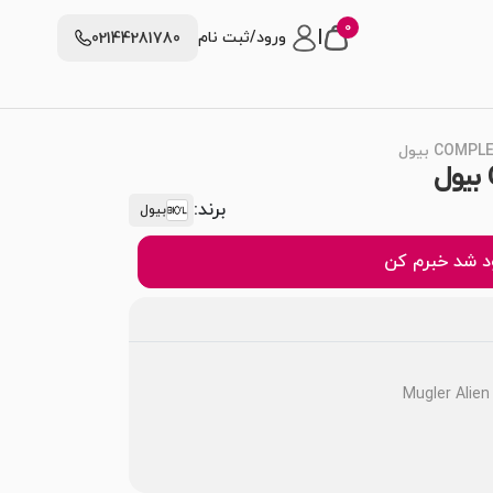
0
|
ورود/ثبت نام
02144281780
برند:
بیول
 شد خبرم کن