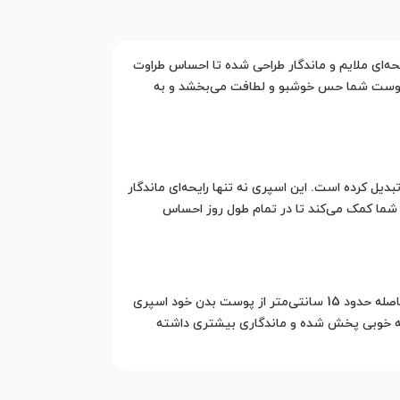
دن با رایحه‌ای ملایم و ماندگار طراحی شده تا احساس طراوت
طری خاص و دلنشین است که به پوست شما حس خوشبو و لطافت می‌بخشد و به
اقبت از پوست تبدیل کرده است. این اسپری نه تنها رایحه‌ای ماندگار
یل فرمولاسیون سبک و فاقد مواد مضر، پوست شما را خشک یا تحریک نمی‌کند. COMPLETE ME بیول به شما کمک می‌کند تا در تمام طول روز احساس
برای استفاده از اسپری بدن زنانه COMPLETE ME بیول کافی است پس از استحمام یا هر زمان که احساس نیاز داشتید، آن را به فاصله حدود 15 سانتی‌متر از پوست بدن خود اسپری
نید تا رایحه به خوبی پخش شده و ماندگاری بیشتری داشته