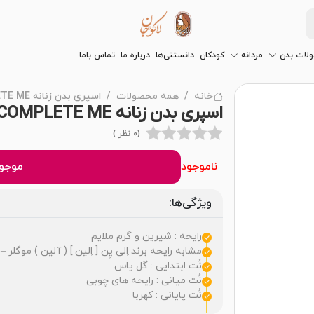
لات بدن
مردانه
کودکان
دانستنی‌ها
درباره ما
تماس باما
خانه
همه محصولات
اسپری بدن زنانه COMPLETE ME بیول
اسپری بدن زنانه COMPLETE ME بیول
(0 نظر )
ناموجود
موجود
ویژگی‌ها:
رایحه : شیرین و گرم ملایم
مشابه رایحه برند اِلی یِن [ اِلین ] ( آلین ) موگلر – Mugler Alien
نُت ابتدایی : گل یاس
نُت میانی : رایحه های چوبی
نُت پایانی : کهربا