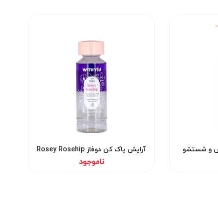
یش و شستشو
آرایش پاک کن دوفاز Rosey Rosehip
ویت یو
ناموجود