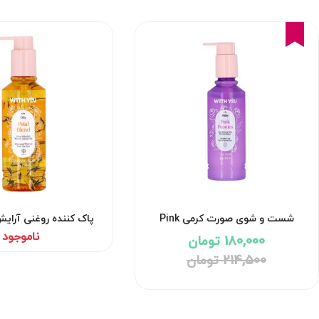
16%
شست و شوی صورت کرمی Pink
پاک کننده روغنی آرا
Peonies ویت یو
صورت پتال بلند Petal Blend ویت یو
ناموجود
180,000 تومان
214,500 تومان