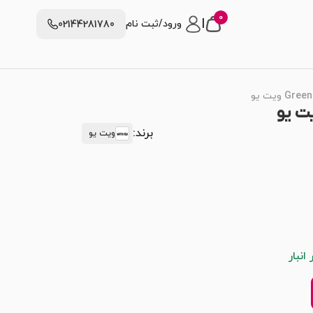
0
|
ورود/ثبت نام
02144281780
برند:
ویت یو
انبار