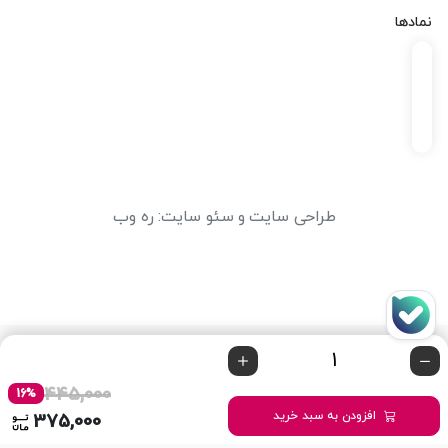
نمادها
طراحی سایت
و
سئو سایت
:
ره وب
445,000
16%
افزودن به سبد خرید
375,000