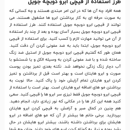
طرز استفاده از قیچی ابرو دوبچه جویل
همه افراد چه آن ها که در این امر مبتدی هستند و چه کسانی که
به صورت حرفه ای به کار برداشتن ابرو ها مشغول هستند، می
توانند از قیچی ابرو دوبچه جویل استفاده کنند. طرز استفاده از
قیچی ابرو دوبچه جویل بسیار آسان بوده و بعد از چند بار استفاده
از آن می توانید مهارت لازم را کسب کنید. برای استفاده از قیچی
ابرو دوبچه جویل، ابتدا باید به ضد عفونی کردن آن دقت کنید.
همان طور که گفتیم قیچی ابرو دوبچه جویل از استیل ضد زنگ
ساخته شده و با ضد عفونی کردن به وسیله الکل و یا شستشو با
آب دچار زنگ زدگی نخواهد شد. نکته بعدی تمیز بودن پوست
صورت و ابرو هایتان است و بهتر است قبل از برداشتن و تمیز
کردن ابرو هایتان تمام آرایش خود را پاک کنید. حالا نوبت به
برداشتن مو های اضافه ابرو هایتان است. بهتر است با استفاده از
قیچی ابرو دوبچه جویل فقط تیزی سر ابرو ها را قیچی کنید. سعی
کنید همه این کار ها را در مکانی که نور زیادی دارد، انجام دهید.
هم چنین در کمال صبر و آرامش به قیچی کردن ابرو هایتان
بپردازید. برخی خانم ها بیشتر از آن که مو های اضافه در ابرو
هایشان برای برداشتن داشته باشند، بیشتر ابرو هایشان در حال
رشد بوده و نیاز به کوتاه کردن ابرو های خود دارند. چنان چه شما