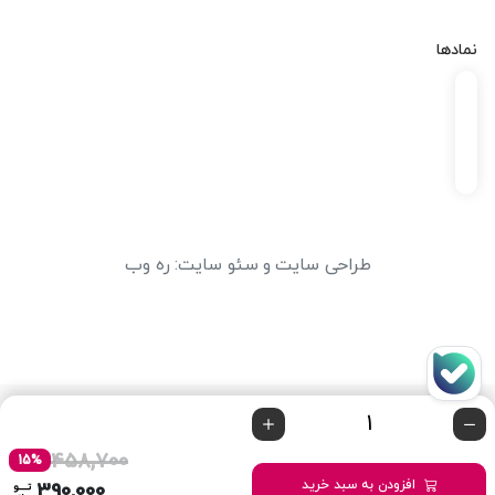
نمادها
طراحی سایت
و
سئو سایت
:
ره وب
458,700
15%
افزودن به سبد خرید
390,000