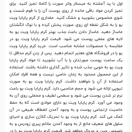
اول با پد آغشته به میسلار واتر صورت را کاملا تمیز کنید. برای
تمیز کردن مواد باقی مانده از روی پوست آن را با فوم شست و
شوی مخصوص بشویید و خشک کنید. مقداری از کرم پاپایا ویت
یو را به شکل نقطه ای روی صورت پخش کرده و با نوک انگشتان
ماساژ دهید. ماساژ دادن باعث جذب بهتر کرم پاپایا ویت یو به
لایه های عمقی پوست می شود. قیمت کرم پاپایا ویت یو در
مقایسه با محصولات مشابه مناسب است. خرید کرم پاپایا ویت
یو را در فروشگاه های معتبر انجام دهید. پس از زدن کرم حداقل تا
یک ساعت پوست صورتتان را با آب نشویید تا مواد کرم پاپایا
ویت یو به خوبی جذب شده و تاثیر گذاری داشته باشند. استفاده
از این محصول محدود به زمان خاصی نیست و همه افراد امکان
استفاده از آن را خواهند داشت. کرم پاپایا ویت یو به صورت
تیوپی ارائه می شود و حجم مناسبی دارد. کرم پاپایا ویت یو باعث
نرم تر شدن پوست می شود و سطحی لطیف و مخملی روی آن به
وجود می آورد. کرم پاپایا ویت یو دارای موادی است که به حفظ
خاصیت ارتجاعی پوست و به وجود آمدن انعطاف طبیعی در آن
کمک می کند. کرم پاپایا ویت یو با تحریک کلاژن سازی و احیای
سلول های ضعیف مانع از به وجود آمدن علائم پیری زودرس و به
خصوص چین و چروک خواهد شد. قیمت کرم پاپایا ویت یو را در