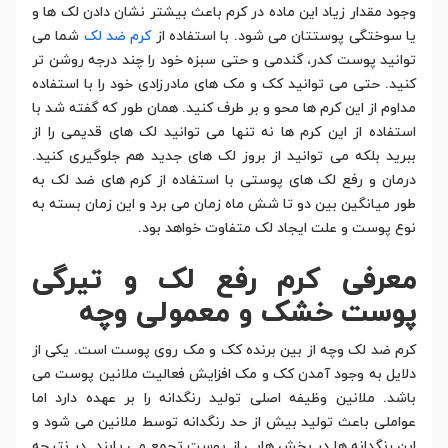
وجود مقدار زیاد این ماده در کرم باعث بیشتر نشان دادن لک ها و
یا سوختگی پوستتان می شود. با استفاده از
کرم ضد لک
شما می
توانید پوست کدر، گندمی و حتی سبزه خود را چند درجه روشن تر
کنید. حتی می توانید کک و مک های مادرزادی خود را با استفاده
مداوم از این کرم ها محو و بر طرف کنید. همان طور که گفته شد با
استفاده از این کرم ها نه تنها می توانید لک های قدیمی را از
ببرید بلکه می توانید از بروز لک های جدید هم جلوگیری کنید.
درمان و رفع لک های پوستی با استفاده از کرم های ضد لک به
طور میانگین بین دو تا شش ماه زمان می برد و این زمان بسته به
نوع پوست و علت ایجاد لک متفاوت خواهد بود.
معرفی کرم رفع لک و تیرگی
پوست خشک و معمولی وچه
کرم ضد لک وچه از بین برنده کک و مک روی پوست است. یکی از
دلایل به وجود آمدن کک و مک افزایش فعالیت ملانین پوست می
باشد. ملانین وظیفه اصلی تولید رنگدانه را بر عهده دارد اما
عواملی باعث تولید بیش از حد رنگدانه توسط ملانین می شود و
این رنگدانه ها در بخش هایی از پوست تجمع می یابند. در نتیجه