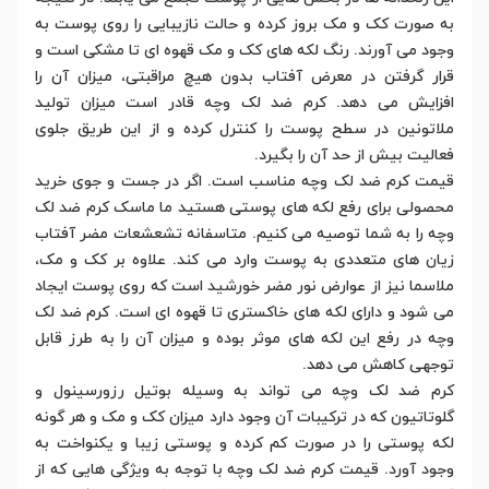
به صورت کک و مک بروز کرده و حالت نازیبایی را روی پوست به
وجود می آورند. رنگ لکه های کک و مک قهوه ای تا مشکی است و
قرار گرفتن در معرض آفتاب بدون هیچ مراقبتی، میزان آن را
افزایش می دهد. کرم ضد لک وچه قادر است میزان تولید
ملاتونین در سطح پوست را کنترل کرده و از این طریق جلوی
فعالیت بیش از حد آن را بگیرد.
قیمت کرم ضد لک وچه مناسب است. اگر در جست و جوی خرید
محصولی برای رفع لکه های پوستی هستید ما ماسک کرم ضد لک
وچه را به شما توصیه می کنیم. متاسفانه تشعشعات مضر آفتاب
زیان های متعددی به پوست وارد می کند. علاوه بر کک و مک،
ملاسما نیز از عوارض نور مضر خورشید است که روی پوست ایجاد
می شود و دارای لکه های خاکستری تا قهوه ای است. کرم ضد لک
وچه در رفع این لکه های موثر بوده و میزان آن را به طرز قابل
توجهی کاهش می دهد.
کرم ضد لک وچه می تواند به وسیله بوتیل رزورسینول و
گلوتاتیون که در ترکیبات آن وجود دارد میزان کک و مک و هر گونه
لکه پوستی را در صورت کم کرده و پوستی زیبا و یکنواخت به
وجود آورد. قیمت کرم ضد لک وچه با توجه به ویژگی هایی که از