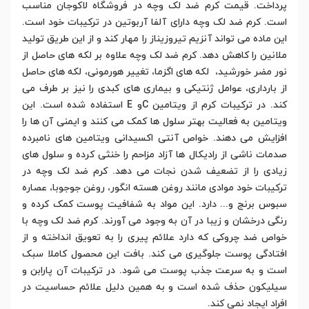
پرداخت. قیمت کرم ضد لک وچه در فروشگاه لاکوجان مناسب
است. کرم ضد لک وچه دارای آلفا آربوتین در ترکیبات خود است.
این ماده می تواند آنزیم تیروزیناز را مهار کند و از این طریق تولید
ملانین را کاهش دهد. کرم ضد لک وچه علاوه بر لکه های حاصل از
نور مضر خورشید، لکه های اگزما، تغییر هورمونی، لکه های حاصل
از بارداری، عوامل ژنتیکی و بیماری های کبدی را نیز بر طرف می
کند. در ترکیبات کرم از ویتامین Cو E استفاده شده است. این
ویتامین به فعالیت بهتر سلول ها کمک می کنند و ایمنی آن ها را
افزایش می دهند. خواص آنتی اکسیدانی ویتامین های نامبرده
صدمات ناشی از رادیکال ها آزاد مزاحم را خنثی کرده و سلول های
زیادی را از تضعیف شدن نجات می دهد. کرم ضد لک وچه در
ترکیبات خود موادی مانند روغن هسته انگور، روغن جوجوبا، عصاره
سبوس برنج و... دارد. این مواد به شفافیت پوست کمک کرده و
رنگی درخشان و زیبا در آن به وجود می آورند. کرم ضد لک وچه با
خواص ضد چروکی که دارد علائم پیری را به تعویق انداخته و از
افتادگی پوست جلوگیری می کند. بافت این محصول کاملا سبک
است و به سرعت جذب پوست می شود. در ترکیبات آن پارابن و
سیلیکون حذف شده است و به همین دلیل علائم حساسیت در
افراد ایجاد نمی کند.