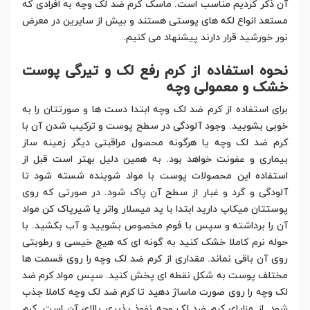
آن ذکر کردیم مناسب است. ماسک کرم ضد لک وچه به افرادی که
مستعد انواع لکه های پوستی هستند و بیش از سایرین در معرض
نور خورشید قرار دارند پیشنهاد می کنیم.
نحوه استفاده از کرم رفع لک و تیرگی پوست
خشک و معمولی وچه
برای استفاده از کرم ضد لک وچه ابتدا دست ها و صورتتان را به
خوبی بشویید. وجود آلودگی در سطح پوست و ترکیب شدن آن با
کرم ضد لک وچه یا هرگونه محصول مراقبتی دیگر زمینه ساز
بیماری و عفونت خواهد بود. به همین دلیل بهتر است قبل از
استفاده این محصولات پوست با مواد شوینده شسته شود تا
آلودگی و گرد و غبار از سطح آن پاک شود. در صورتی که روی
پوستتان میکاپ دارید ابتدا با پد میسلار واتر یا شیرپاک کن مواد
آن را برداشته و سپس با فوم مخصوص بشویید و آب بکشید. با
حوله نرم کاملا خشک کنید به گونه ای که هیچ خیسی و رطوبتی
روی آن باقی نماند. مقداری از کرم ضد لک وچه را روی قسمت ها
مختلف پوست به شکل نقطه ای پخش کنید. سپس مواد کرم ضد
لک وچه را روی صورت ماساژ دهید تا کرم ضد لک وچه کاملا جذب
شود. از مزایای کرم ضد لک وچه نفوذ پذیری بالای آن است. کرم