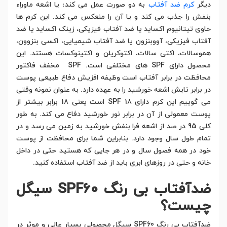
دیگر
کرم ضد آفتاب
به دو صورت عمل می کند؛ یا اشعه ماوراء
بنفش را جذب می کند و یا آن را منعکس می کند. این کرم ها
حاوی تیتانیوم اکساید یا ضد آفتاب فیزیکی، زینک اکساید یا ضد
آفتاب فیزیکی، آووبنزون یا ضد آفتاب شیمیایی، اکسی بنزوون،
هموسالات، اکتی سالات، اکتوکریلن و اکتینوکسات هستند. این
محصول دارای SPF های مختلفی است. SPF مخفف فاکتور
محافظت در برابر آفتاب است وظیفه افزیش دفاع طبیعی پوست
در برابر تابش اشعه خورشید را به عهده دارد. به عنوان نمونه وقتی
می گوییم این کرم دارای SPF 18 است یعنی 18 برابر بیشتر از
پوست معمولی از آن در برابر نور خورشید دفاع می کند. به طور
کلی 95 در صد از اشعه فرا بنفش خورشید به زمین می رسد و در
تمام طول سال وجود دارد. بنابراین شما برای محافظت از پوست
خود در همه فصول سال و در هر جایی که هستید حتی در داخل
خانه و حتی در روزهای ابری باید از ضد آفتاب استفاده کنید.
ضدآفتاب بی رنگ SPF60 سیگل
چیست؟
ضدآفتاب بی رنگ SPF60 سیگل محصولی بسیار عالی و موثر در