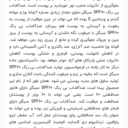
جلوگیری از تاثیرات مخرب نور خورشید بر پوست است. ضدآفتاب
بی رنگ SPF60 سیگل حاوی مقدار زیادی عصاره آلوئه ورا و جوانه
گندم و ویتامین E بوده که می تواند در عین مراقبت از پوست به
رطوبت و آبرسانی به پوست هم بپردازد. ضدآفتاب بی رنگ
SPF60 سیگل با مرطوب نگه داشتن و آبرسانی به پوست از بروز
چین و چروک جلوگیری کرده و مانع از پیری زود رس خواهد شد.
الوئه ورا خاصیت ضد آلرژی، ضد باکتری و آنتی اکسیدانی دارد و
در کاهش التهابت پوستی، قرمزی و خشکی پوست، کاهش
تاثیرات منفی رادیکال های آزاد موثر خواهد بود. دکسپانتنول ماده
دیگر به کار رفته در فرمولاسیون تولید ضدآفتاب بی رنگ SPF60
سیگل است که علاوه بر نرم و مرطوب کنندگی باعث کلاژن سازی و
تولید سلول های جدید پوستی می شود. همان طور که از نام این
محصول پیدا است ضدآفتاب بی رنگ SPF60 سیگل دارای فاتور
محافظتی 60 است. یعنی می تواند تا 60 برابر از پوستتان
محافظت و مراقبت کند. ضدآفتاب بی رنگ SPF60 سیگل دارای
فیلتر های محافظتی شیمیایی و فیزیکی نیز بوده و می تواند به
عنوان یک سد محافظتی برای پوستتان عمل کند. آب مقطر، ایزو
پارافین، تیتانیوم دی اکساید، الومینا، گلیسیرین، اسانس های