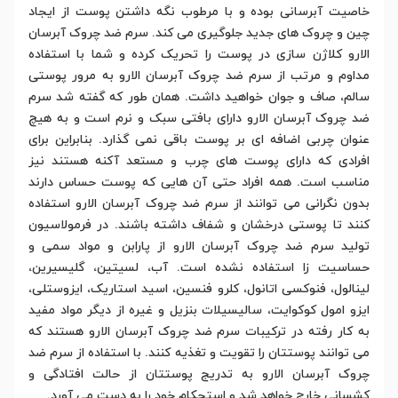
خاصیت آبرسانی بوده و با مرطوب نگه داشتن پوست از ایجاد
چین و چروک های جدید جلوگیری می کند. سرم ضد چروک آبرسان
الارو کلاژن سازی در پوست را تحریک کرده و شما با استفاده
مداوم و مرتب از سرم ضد چروک آبرسان الارو به مرور پوستی
سالم، صاف و جوان خواهید داشت. همان طور که گفته شد سرم
ضد چروک آبرسان الارو دارای بافتی سبک و نرم است و به هیچ
عنوان چربی اضافه ای بر پوست باقی نمی گذارد. بنابراین برای
افرادی که دارای پوست های چرب و مستعد آکنه هستند نیز
مناسب است. همه افراد حتی آن هایی که پوست حساس دارند
بدون نگرانی می توانند از سرم ضد چروک آبرسان الارو استفاده
کنند تا پوستی درخشان و شفاف داشته باشند. در فرمولاسیون
تولید سرم ضد چروک آبرسان الارو از پارابن و مواد سمی و
حساسیت زا استفاده نشده است. آب، لسیتین، گلیسیرین،
لینالول، فنوکسی اتانول، کلرو فنسین، اسید استاریک، ایزوستلی،
ایزو امول کوکوایت، سالیسیلات بنزیل و غیره از دیگر مواد مفید
به کار رفته در ترکیبات سرم ضد چروک آبرسان الارو هستند که
می توانند پوستتان را تقویت و تغذیه کنند. با استفاده از سرم ضد
چروک آبرسان الارو به تدریج پوستتان از حالت افتادگی و
کشسانی خارج خواهد شد و استحکام خود را به دست می آورد.