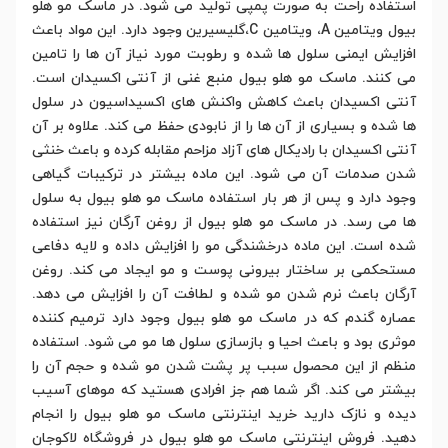
استفاده راحت به صورت پمپی تولید می شود. در ماسک مو هلو
بیول ویتامین A، ویتامین C،گلیسیرین وجود دارد. این مواد باعث
افزایش ایمنی سلول ها شده و رطوبت مورد نیاز آن ها را تامین
می کنند. ماسک مو هلو بیول منبع غنی از آنتی اکسیدان است.
آنتی اکسیدان باعث کاهش واکنش های اکسیداسیون در سلول
ها شده و بسیاری از آن ها را از نابودی حفظ می کند. علاوه بر آن
آنتی اکسیدان با رادیکال های آزاد مزاحم مقابله کرده و باعث خنثی
شدن صدمات آن می شود. این ماده بیشتر در ترکیبات گیاهی
وجود دارد و پس از هر بار استفاده ماسک مو هلو بیول به سلول
ها می رسد. در ماسک مو هلو بیول از روغن آرگان نیز استفاده
شده است. این ماده درخشندگی مو را افزایش داده و لایه دفاعی
مستحکمی بر ساختار بیرونی پوست و مو ایجاد می کند. روغن
آرگان باعث نرم شدن مو شده و لطافت آن را افزایش می دهد.
عصاره گندم که در ماسک مو هلو بیول وجود دارد ترمیم کننده
موثری بود و باعث احیا و بازسازی سلول ها مو می شود. استفاده
منظم از این محصول سبب پر پشت شدن مو شده و حجم آن را
بیشتر می کند. اگر شما هم جز افرادی هستید که موهای آسیب
دیده و نازک دارید خرید اینترنتی ماسک مو هلو بیول را انجام
دهید. فروش اینترنتی ماسک مو هلو بیول در فروشگاه لاکوجان