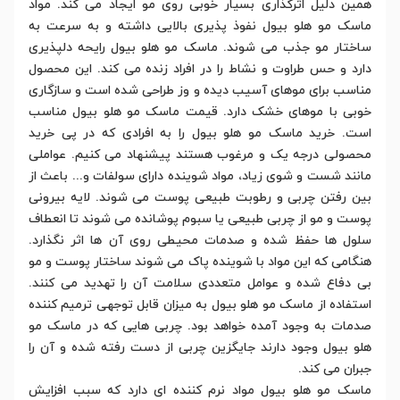
همین دلیل اثرگذاری بسیار خوبی روی مو ایجاد می کند. مواد
ماسک مو هلو بیول نفوذ پذیری بالایی داشته و به سرعت به
ساختار مو جذب می شوند. ماسک مو هلو بیول رایحه دلپذیری
دارد و حس طراوت و نشاط را در افراد زنده می کند. این محصول
مناسب برای موهای آسیب دیده و وز طراحی شده است و سازگاری
خوبی با موهای خشک دارد. قیمت ماسک مو هلو بیول مناسب
است. خرید ماسک مو هلو بیول را به افرادی که در پی خرید
محصولی درجه یک و مرغوب هستند پیشنهاد می کنیم. عواملی
مانند شست و شوی زیاد، مواد شوینده دارای سولفات و... باعث از
بین رفتن چربی و رطوبت طبیعی پوست می شوند. لایه بیرونی
پوست و مو از چربی طبیعی یا سبوم پوشانده می شوند تا انعطاف
سلول ها حفظ شده و صدمات محیطی روی آن ها اثر نگذارد.
هنگامی که این مواد با شوینده پاک می شوند ساختار پوست و مو
بی دفاع شده و عوامل متعددی سلامت آن را تهدید می کنند.
استفاده از ماسک مو هلو بیول به میزان قابل توجهی ترمیم کننده
صدمات به وجود آمده خواهد بود. چربی هایی که در ماسک مو
هلو بیول وجود دارند جایگزین چربی از دست رفته شده و آن را
جبران می کند.
ماسک مو هلو بیول مواد نرم کننده ای دارد که سبب افزایش