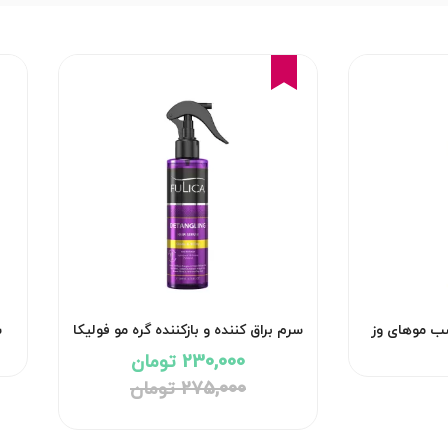
16%
سب موهای وز
سرم براق کننده و بازکننده گره مو فولیکا
ش
230,000 تومان
275,000 تومان