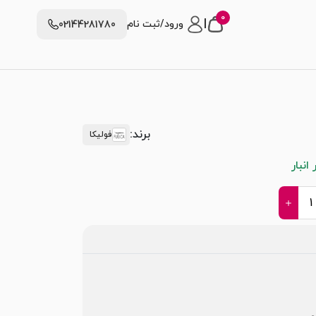
0
|
ورود/ثبت نام
02144281780
برند:
فولیکا
انبار