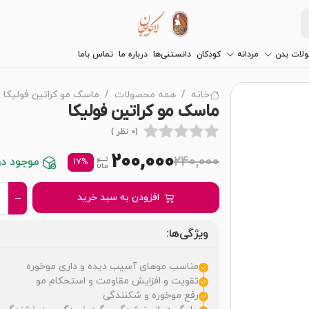
لات بدن
مردانه
کودکان
دانستنی‌ها
درباره ما
تماس باما
خانه
همه محصولات
ماسک مو کراتین فولیکا
ماسک مو کراتین فولیکا
(0 نظر )
200,000
240,000
موجود در 
17%
افزودن به سبد خرید
ویژگی‌ها:
مناسب موهای آسیب دیده و داری موخوره
تقویت و افزایش مقاومت و استحکام مو
رفع موخوره و شکنندگی