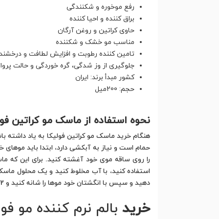
رفع موخوره و شکنندگی
براق کننده و احیا کننده
حاوی کراتین و روغن آرگان
مناسب مو خشک و شکننده
تامین کننده رطوبت و افزایش لطافت و درخشند
جلوگیری از وز شدگی، گره خوردگی و حالت پرواز
کشور مبدأ برند: ایران
حجم: 200میل
نحوه استفاده از ماسک مو کراتین فول
هنگام خرید ماسک مو کراتین فولیکا به یاد داشته با
حمام است و نیاز به آبکشی دارد، ابتدا باید موهای خ
را روی ساقه موی خود آغشته کنید. برای این که ماس
استفاده کنید، با آب مخلوط کنید و یک محلول ماسک 
دهید و سپس با انگشتان خود موها را شانه کنید و 2 تا 3 دقیقه به آن زمان دهید تا تاثیر خود را روی موهای شما بگذارد. بعد از آن می توانید موهای خود را آبکشی کنید.
خرید
بالم نرم کننده مو فول