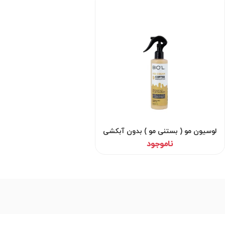
لوسیون مو ( بستنی مو ) بدون آبکشی
قهوه 250 میل بیول
ناموجود