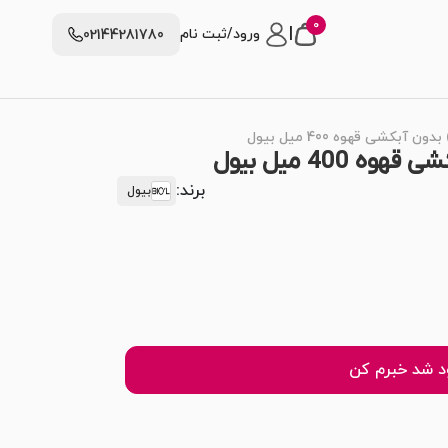
0
|
ورود/ثبت نام
02144281780
آبکشی قهوه 400 میل بیول
400 میل بیول
برند:
بیول
 شد خبرم کن