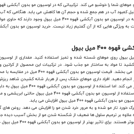
 دلیل کمبود آب در هم جمع شده و حجم آن ها کاهش می یابد. هنگامی که آب
می شود و استحکام مو به آن باز می گردد. موادی که در لوسیون مو بدو
400 میل بیول
کشید تا مواد به ساختار مو جذب شود. در ترکیبات این محصول از کراتین
تقویت سلول ها شده و انعطاف پذیری آن ها را بهبو
گاه های معتبر انجام دهید. افراد داری موهای خشک پس از هربار شانه کشیدن شاهد
به وجود آمدن گره در مو شده و حرکت شانه 
نرم شدن آن شده و شانه پذیری را تسهیل می کند. استفاده از لوس
 قهوه 400 میل بیول افزایش می یابد.
 خورد تار مو شده و به مرور خرد شدن مو را افزایش می دهد. روغن های گ
 شده علاوه بر ترمیم سلول ها ضعیف از شکسته شدن مو از بخش آسیب دیده ج
تر از لوسیون مو بدون آبکشی قهوه 400 میل بیول حداقل هفته ای سه بار استفاده کنید.