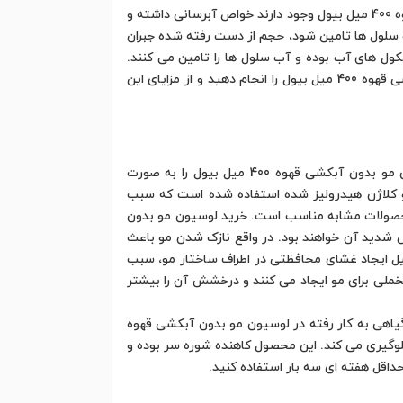
از شکلات و کاکائو دارد که سبب افزایش انرژی شده و موهای شما را خوشبو می کند. ترکیباتی که در لوسیون مو بدون آبکشی قهوه 400 میل بیول وجود دارند خواص آبرسانی داشته و
 سلول ها تامین شود، حجم از دست رفته شده جبران
ن آبکشی قهوه 400 میل بیول وجود دارند که حاوی مولکول های آب بوده و آب سلول ها را تامین می کنند.
قیمت لوسیون مو بدون آبکشی قهوه 400 میل نسبت به ویژگی هایی که از آن گفتیم زیاد نیست. خرید لوسیون مو بدون آبکشی قهوه 400 میل بیول را انجام دهید و از مزایای این
بهتر است از لوسیون مو بدون آبکشی قهوه 400 میل بیول روی موهای شسته شده و تمیز استفاده کنید. مقداری از لوسیون مو بدون آبکشی قهوه 400 میل بیول را به صورت
 و کلاژن هیدرولیز شده استفاده شده است که سبب
د می بخشد. قیمت لوسیون مو بدون آبکشی قهوه 400 میل در مقایسه با محصولات مشابه مناسب است. خرید لوسیون مو بدون
 ریزش شدید آن خواهند بود. در واقع نازک شدن مو باعث
را دشوار می کند. اما استفاده از لوسیون مو بدون آبکشی قهوه 400 میل بیول به دلیل ایجاد غشای محافظتی در اطراف ساختار مو، سبب
یون مو بدون آبکشی قهوه 400 میل بیول حالتی ابریشمی و مخملی برای مو ایجاد می کنند و درخشش آن را بیشتر
یاهی به کار رفته در لوسیون مو بدون آبکشی قهوه
لوگیری می کند. این محصول کاهنده شوره سر بوده و