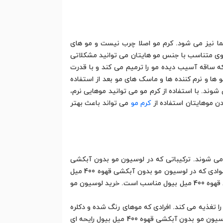
 نیز می شود. کرم مو اصلا چرب نیست و مو های
 موی متناسب با جنس مو هایتان می توانید مشکلاتی
 ساقه آسیب دیده مو را ترمیم می کند و با قدرت
 ها و نرم کننده ها و ماسک های مو بعد از استفاده
شوند. با استفاده از کرم مو می توانید موهایی نرم،
دن موهایتان استفاده از
کرم مو
می تواند باعث بهتر
ار مو جذب می شوند. ترکیباتی که در لوسیون مو بدون آبکشی
قهوه 400 میل بیول وجود دارند اغلب بر پایه گیاهان موثر بوده که به تقویت ساختار آسیب دیده مو کمک می کنند. بسیاری از موادی که در لوسیون مو بدون آبکشی قهوه 400 میل
بیول استفاده شده اند خواص ترمیم کنندگی داشته و بهبود دهنده سلول های ضعیف خواهند بود. قیمت لوسیون مو بدون آبکشی قهوه 400 میل بیول مناسب است. خرید لوسیون مو
های ضعیف را تغذیه می کند. افرادی که موهای رنگ شده و دکلره
دارند به دلیل ایجاد تغییرات در ساختار مو بهتر است از محصولات مراقبتی جهت بازسازی سلول های صدمه دیده استفاده کنند. لوسیون مو بدون آبکشی قهوه 400 میل بیول رایحه ای