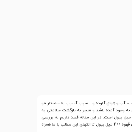
غوب، آب و هوای آلوده و... سبب آسیب به ساختار مو
به وجود آمده باشد و منجر به بازگشت سلامتی به
وهای شما شود. یکی از محصولات مراقبتی با کیفیت که به همین منظور تولید شده است لوسیون مو بدون آبکشی قهوه 400 میل بیول است. در این مقاله قصد داریم به بررسی
ویژگی ها و قیمت لوسیون مو بدون آبکشی قهوه 400 میل بیول بپردازیم. برای آشنایی با راهنمای خرید لوسیون مو بدون آبکشی قهوه 400 میل بیول تا انتهای این مطلب با ما همراه