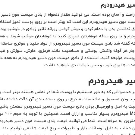
یر هیدرودرم
راحت و آسان بوده است. می توانید مقدار دلخواه از بادی میست مون دسی
یست مون دسیر هیدرودرم این است که بهتر است بر روی پوست تمیز استفاده 
اشتن بدن با حمام کردن و دوش گرفتن روزانه تاثیر زیادی در خوشبو بودن 
درم را بر روی ساقه موهایتان اسپری کنید تا موهایتان خوشبو شوند و ه
ه گفته شد بادی میست مون دسیر هیدرودرم از مواد مفید و موثری ساخته ش
دچار هر گونه واکنش پوستی و حساسیت مانند قرمزی، خارش، سوزش و غ
ست مراجعه کنید. استفاده از بادی میست مون دسیر هیدرودرم به همه خان
 مدت ها بوی خوب و حس خوشایندی خواهید داشت.
ر هیدرودرم
ر محصولاتی که به طور مستقیم با پوست شما در تماس هستند بهتر است به ف
مپ بودن محصول و مشخصات مندرج بر روی بسته بندی آن دقت داشته باشی
ت به اصل و اورجینال بودن بادی میست مون دسیر هیدرودرم مطمئن باشید. با
بادی میس
مقرون به صرفه است. شما می توانید قیمت بادی میست مون دسیر هیدرودرم
 این مطلب به دلیل نوسانات بازار و تغییرات سریع قیمت ها نمی توانیم ع