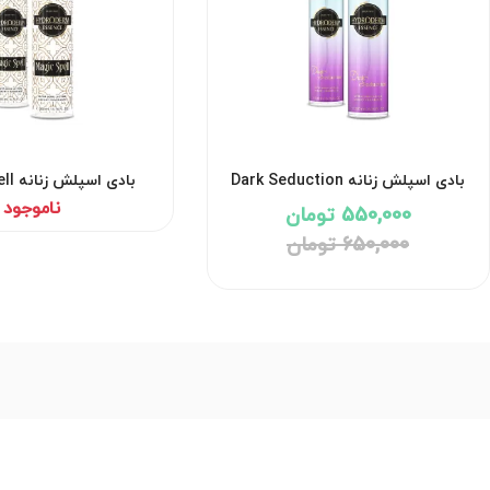
بادی اسپلش زنانه Dark Seduction
بادی 
هیدرودرم
هیدرودرم
ناموجود
550,000 تومان
650,000 تومان