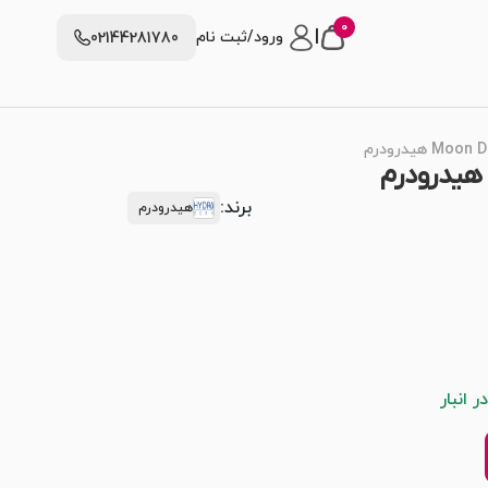
0
|
ورود/ثبت نام
02144281780
برند:
هیدرودرم
 انبار