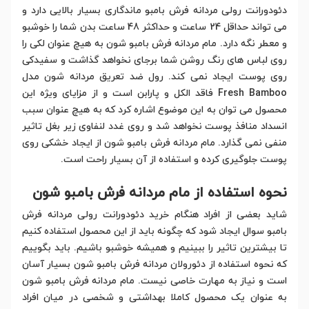
دئودورانت رولی مردانه فرش بامبو ماندگاری بسیار بالایی دارد و
می تواند حداقل 24 ساعت و حداکثر 48 ساعت بدن شما را خوشبو
و معطر نگه دارد. مام مردانه فرش بامبو شون به هیچ عنوان لکی را
روی لباس های رنگ روشن شما برجای نخواهد گذاشت و سفیدکی
روی پوست ایجاد نمی کند. رول ضد تعریق مردانه شون مدل
Fresh Bamboo فاقد الکل و پارابن است و از مزایای ویژه این
محصول می توان به این موضوع اشاره کرد که به هیچ عنوان سبب
انسداد منافذ پوست نخواهد شد و روی غدد لنفاوی زیر بغل تاثیر
منفی نمی گذارد. مام مردانه فرش بامبو شون از ایجاد خشکی روی
پوست جلوگیری کرده و استفاده از آن بسیار راحت است.
نحوه استفاده از مام مردانه فرش بامبو شون
شاید بعضی از افراد هنگام خرید دئودورانت رولی مردانه فرش
بامبو سوال ایجاد شود که چگونه باید از این محصول استفاده کنیم
تا بیشترین تاثیر را ببینیم و همیشه خوشبو باشیم. باید بگوییم
که نحوه استفاده از دئورولان مردانه فرش بامبو شون بسیار آسان
است و نیاز به مهارت خاصی نیست. مام مردانه فرش بامبو شون
به عنوان یک محصول کاملا بهداشتی و شخصی در میان افراد