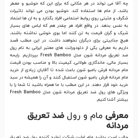
چه آقا می تواند در هر مکانی که برای این که خوشبو و معطر
باشد، از مام ها استفاده کند. خوشبو بودن می تواند تاثیرات
شگرف و مثبتی روی روابط اجتماعی افراد بگذارد و به ان ها اعتماد
به نفس بدهد. در واقع افراد هر چقدر هم که لباس های بسیار
شیک و گران قیمت به تن کنند اما بوی خوشی نداشته باشند،
هیچ جذابیتی برای دیگران نخواهند داشت. در این مطلب قصد
داریم به معرفی یکی از دئودورانت های معتبر ایرانی به نام رول
ضد تعریق مردانه شون مدل Fresh Bamboo بپردازیم. رایحه
بسیار عالی، ماندگاری طولانی، کیفیت بالا و مناسب بودن قیمت
مام مردانه فرش بامبو شون باعث شده تا آقایان زیادی از خرید
مام مردانه فرش بامبو شون استقبال کنند و آن را همیشه در سبد
خرید خود قرار دهند. در این مطلب با ما همراه باشید تا شما را با
ویژگی های رول ضد تعریق مردانه شون مدل Fresh Bamboo
بیشتر آشنا کنیم.
معرفی
مام و رول
ضد تعریق
مردانه
جالب است بدانید مام اولین شرکت تولید کننده رول ضد تعریق