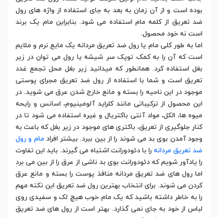
بوده است و از آن زمان به بعد به جای استفاده از واژه های رول
ضد تعریق از کلمه مام استفاده می شود. بنابراین مام یک برند
است نه خود محصول.
اما به طور کلی مام یا رول ضد تعریق مردانه یک مایع نرم و ملایم
است که آن را به کمک توپک سر شیشه یا رول می توان در زیر
بغل استفاده کرد. همانطور که میدانید زیر بغل محل تجمع غدد
تعریق است و شما با استفاده از رول ضد تعریق مجرای پوستی
موجود در این ناحیه را بسته و مانع خارج شدن عرق می شوید. در
این محصول از ترکیباتی مانند کلراید آلومینیوم، اسانس و رایحه
میوه ها، الکل، مواد آنتی باکتریال و غیره استفاده می شود تا در
کنار جلوگیری از تعریق، باکتری های موجود در زیر بغل که باعث به
وجود آمدن بوی بد می شوند را از بین ببرد. بیشتر افراد
مام و رول
ضد تعریق مردانه
را با دئودورانت اشتباه می گیرند. باید این تفاوت
را یادآور شویم که دئودورانت بوی بد ناشی از عرق را از بین می برد
اما رول های ضد تعریق مردانه منافذ پوست را بسته و مانع عرق
کردن می شوند. برای انتخاب بهترین رول ضد تعریق این نکته مهم
را به خاطر داشته باشید که یک مام خوب هیچ لک و سفیدی روی
لباس از خود به جای نمی گذارد. بهتر است از رول های ضد تعریق