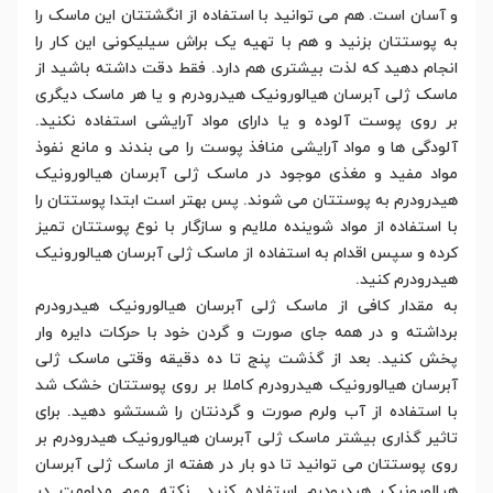
و آسان است. هم می توانید با استفاده از انگشتتان این ماسک را
به پوستتان بزنید و هم با تهیه یک براش سیلیکونی این کار را
انجام دهید که لذت بیشتری هم دارد. فقط دقت داشته باشید از
ماسک ژلی آبرسان هیالورونیک هیدرودرم و یا هر ماسک دیگری
بر روی پوست آلوده و یا دارای مواد آرایشی استفاده نکنید.
آلودگی ها و مواد آرایشی منافذ پوست را می بندند و مانع نفوذ
مواد مفید و مغذی موجود در ماسک ژلی آبرسان هیالورونیک
هیدرودرم به پوستتان می شوند. پس بهتر است ابتدا پوستتان را
با استفاده از مواد شوینده ملایم و سازگار با نوع پوستتان تمیز
کرده و سپس اقدام به استفاده از ماسک ژلی آبرسان هیالورونیک
هیدرودرم کنید.
به مقدار کافی از ماسک ژلی آبرسان هیالورونیک هیدرودرم
برداشته و در همه جای صورت و گردن خود با حرکات دایره وار
پخش کنید. بعد از گذشت پنج تا ده دقیقه وقتی ماسک ژلی
آبرسان هیالورونیک هیدرودرم کاملا بر روی پوستتان خشک شد
با استفاده از آب ولرم صورت و گردنتان را شستشو دهید. برای
تاثیر گذاری بیشتر ماسک ژلی آبرسان هیالورونیک هیدرودرم بر
روی پوستتان می توانید تا دو بار در هفته از ماسک ژلی آبرسان
هیالورونیک هیدرودرم استفاده کنید. نکته مهم مداومت در