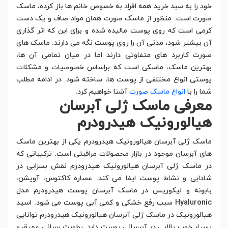
خود را به سبد خرید همه افراد به خصوص خانم ها باز کرده، ماسک
صورت است. منظور از ماسک صورت همان مواد صاف و یک دست
کرمی است که روی پوست مالیده شده و برای این که اثر گذاری
آن بیشتر شود، مدتی آن را روی پوست نگه می دارند. ماسک های
صورت کاربرد های متفاوتی دارند اما در میان تمامی آن ها،
بهترین ماسک، ماسکی است که براساس خصوصیات و مشکلات
پوستی انواع مختلفی از پوست ها، ساخته شود. در ادامه مطلب
شما را با
انواع ماسک صورت
آشنا خواهیم کرد.
معرفی ماسک ژلی آبرسان
هیالورونیک هیدرودرم
ماسک ژلی آبرسان هیالورونیک هیدرودرم یکی از بهترین ماسک
های آبرسان موجود در بازار محصولات مراقبتی است. ترکیباتی که
در ماسک ژلی آبرسان هیالورونیک هیدرودرم نقش بسزایی در
شادابی و نشاط پوست ایفا می کند. عصاره کاکتوس، آویشن،
بابونه و لیکوریس در ماسک آبرسان پوست هیدرودرم مدل
Hyaluronic سبب رفع خشکی و کمی آبی پوست می شود. اسید
هیالورونیک در ماسک ژلی آبرسان هیالورونیک هیدرودرم توانایی
بسیار خوب بالایی در آبرسانی پوست دارد. رطوبت رسانی عمیق و