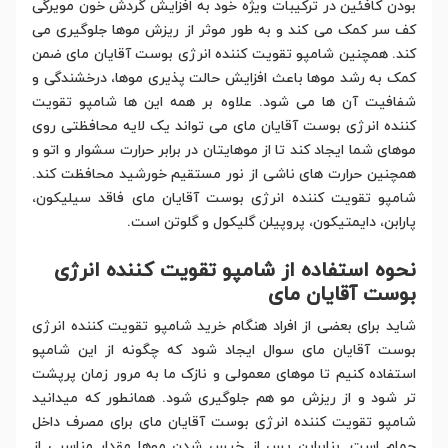
بودن کافئین در ترکیبات ویژه خود به افزایش گردش خون مویرگی
کف سر کمک می کند و به طور موثر از ریزش موها جلوگیری می
کند. همچنین شامپو تقویت کننده انرژی بوست آقایان مای ضمن
کمک به رشد موها باعث افزایش حالت پذیری موها، درخشندگی و
شفافیت آن ها می شود. علاوه بر همه این ها شامپو تقویت
کننده انرژی بوست آقایان مای می تواند یک لایه محافظتی روی
موهای شما ایجاد کند تا از موهایتان در برابر حرارت سشوار و اتو و
همچنین حرارت های ناشی از نور مستقیم خورشید محافظت کند.
شامپو تقویت کننده انرژی بوست آقایان مای فاقد سیلیکون،
پارابن، دایمتیکون، پروپیلن گلیکول و گلوتن است.
نحوه استفاده از شامپو تقویت کننده انرژی
بوست آقایان مای
شاید برای بعضی از افراد هنگام خرید شامپو تقویت کننده انرژی
بوست آقایان مای سوال ایجاد شود که چگونه از این شامپو
استفاده کنیم تا موهای معمولی و نازک ما به مرور زمان پرپشت
تر شود و از ریزش مو هم جلوگیری شود. همانطور که میدانید
شامپو تقویت کننده انرژی بوست آقایان مای برای مصرف داخل
حمام است. بنابراین پس از خیس شدن موها مقدار مناسبی از