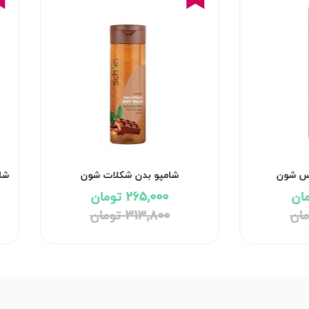
رس شون
شامپو بدن شکلات شون
شا
265,000 تومان
313,800 تومان