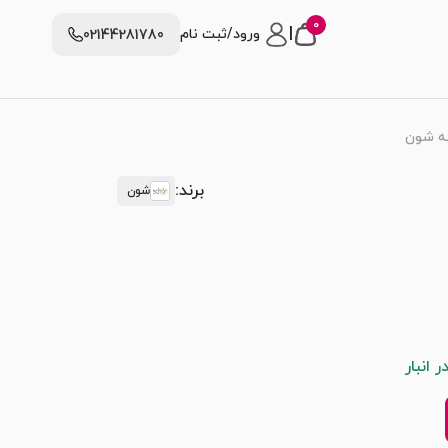
0
|
ورود/ثبت نام
02144281780
به شون
برند:
شون
 انبار