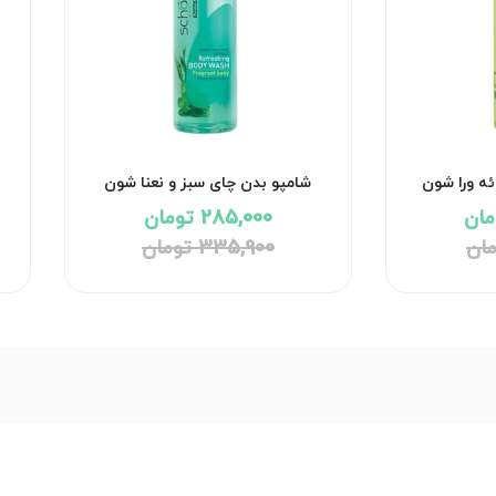
ئه ورا شون
شامپو بدن چای سبز و نعنا شون
285,000 تومان
335,900 تومان