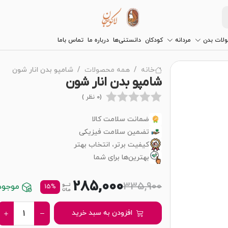
لات بدن
مردانه
کودکان
دانستنی‌ها
درباره ما
تماس باما
خانه
همه محصولات
شامپو بدن انار شون
شامپو بدن انار شون
(0 نظر )
ضمانت سلامت کالا
تضمین سلامت فیزیکی
کیفیت برتر، انتخاب بهتر
بهترین‌ها برای شما
285,000
335,900
موجود د
15%
افزودن به سبد خرید