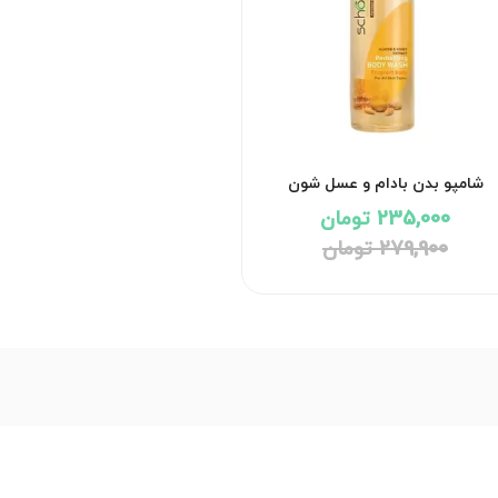
شامپو بدن بادام و عسل شون
235,000 تومان
279,900 تومان