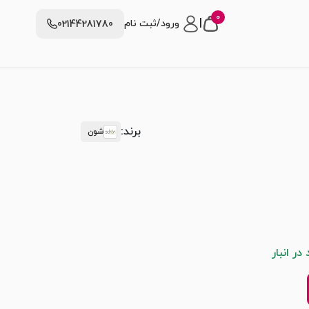
0
|
ورود/ثبت نام
02144281780
برند:
شون
ر انبار