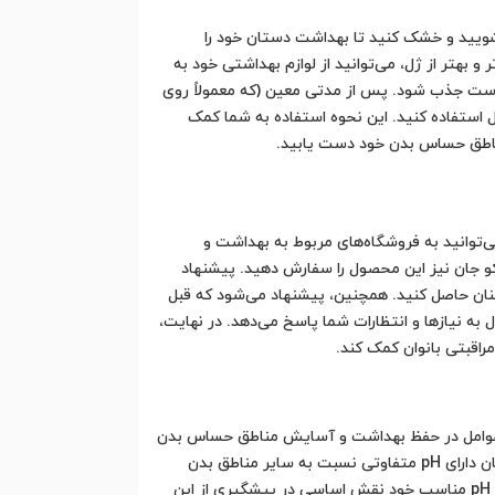
بشویید و خشک کنید تا بهداشت دستان خود را
بهتر از ژل، می‌توانید از لوازم بهداشتی خود به
پوست جذب شود. پس از مدتی معین (که معمولاً روی
استفاده کنید. این نحوه استفاده به شما کمک
 مناطق حساس بدن خود دست یابید.
‌توانید به فروشگاه‌های مربوط به بهداشت و
اکو جان نیز این محصول را سفارش دهید. پیشنهاد
مینان حاصل کنید. همچنین، پیشنهاد می‌شود که قبل
ه نیازها و انتظارات شما پاسخ می‌دهد. در نهایت،
اقبتی بانوان کمک کند.
م، تعادل pH مناسب آن است. تعادل pH به عنوان یکی از مهمترین عوامل در حفظ بهداشت و آسایش مناطق حساس بدن
زنان تلقی می‌شود و این ژل با فرمولاسیون خاص خود توانسته است تا این تعادل را حفظ کرده و حمایت کند. منطقه حساس بدن زنان دارای pH متفاوتی نسبت به سایر مناطق بدن
است و تغییرات آن می‌تواند به عفونت‌های باکتریایی و قارچی منطقه به جا مانده باز کند. ژل بهداشتی فمین تایم نئودرم با تعادل pH مناسب خود نقش اساسی در پیشگیری از این