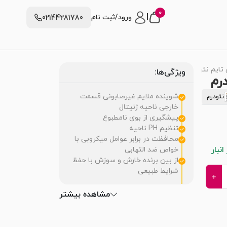
0
|
ورود/ثبت نام
02144281780
تایم نئودرم
ویژگی‌ها:
درم
شوینده ملایم غیرصابونی قسمت
نئودرم
خارجی ناحیه ژنیتال
پیشگیری از بوی نامطبوع
تنظیم PH ناحیه
محافظت در برابر عوامل میکروبی با
نبار
خواص ضد التهابی
از بین برنده خارش و سوزش با حفظ
شرایط طبیعی
مشاهده بیشتر