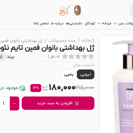
لات بدن
مردانه
کودکان
دانستنی‌ها
درباره ما
تماس باما
خانه
همه محصولات
ژل بهداشتی بانوان فمین 
ژل بهداشتی بانوان فمین تایم نئو
برند:
(0 نظر )
انتخاب مدل:
تیوپی
پمپی
180,000
215,000
موجود در ا
16%
افزودن به سبد خرید