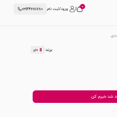
0
|
ورود/ثبت نام
02144281780
مای
برند:
مای
 شد خبرم کن