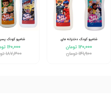
شامپو کودک دخترانه مای
شامپو کودک پسرا
120,000 تومان
160,000 تومان
141,900 تومان
187,300 تومان