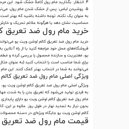
4. انتظار: بگذارید مام رول کاملاً خشک شود. این مرحله معمولاً تا چند دقیقه طول می‌کشد.
5. پوشیدن لباس: پس از خشک شدن مام رول، می‌توانید لباس خود را بپوشید و به راحتی فعالیت‌های روزانه خود را انجام دهید.
به عنوان یک نکته، توجه داشته باشید که بهتر است ما
حساسیت نشان دهد یا هرگونه علائم تحریک و خارش پید
خرید مام رول ضد تعریق ک
خرید مام رول ضد تعریق کالم اوشن ویت یو می‌تواند 
فروشگاه‌های محل خود مراجعه کنید یا از راه آنلاین 
یو، معتبریت و سازنده محصول را بررسی کرده و مطم
برای شما مناسب است را انتخاب کنید (به عنوان مث
می‌توانند به شما در انتخاب بهتر کمک کنند. این مام 
ویژگی اصلی مام رول ضد تعریق کالم 
ویژگی اصلی مام رول ضد تعریق کالم اوشن ویت یو، ت
به فردی تولید می‌شود که تعریق بدن را به شدت مهار 
مام رول ضد تعریق کالم اوشن ویت یو دارای پایداری
بدون نیاز به تجدید نهار در طول روز. علاوه بر این، ک
کالم اوشن ویت یو جایگاه ویژه‌ای در دسته محصولات ض
قیمت مام رول ضد تعریق 