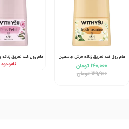
مام رول ضد تعریق زنانه فرش جاسمین
مام رول ضد تعریق زنانه 
ویت یو
یو
ناموجود
140,000 تومان
169,900 تومان