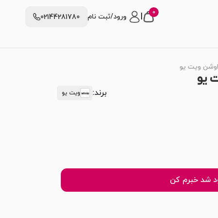
0
|
ورود/ثبت نام
02144281780
اوشن ویت یو
 یو
برند:
ویت یو
 شد خبرم کن