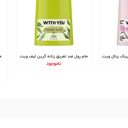
پینک پتال ویت
مام رول ضد تعریق زنانه گرین لیف ویت
م
یو
ناموجود