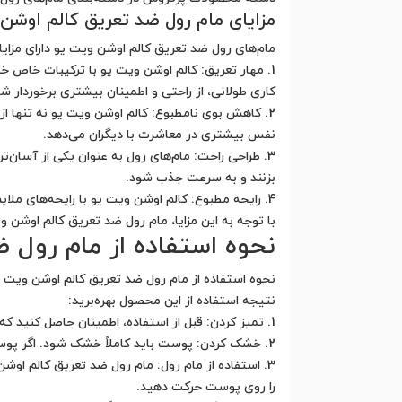
مزایای مام رول ضد تعریق کالم اوشن
مام‌های رول ضد تعریق کالم اوشن ویت یو دارای مزایای 
1. مهار تعریق: کالم اوشن ویت یو با ترکیبات خاص خو
کاری طولانی، از راحتی و اطمینان بیشتری برخوردار شو
2. کاهش بوی نامطبوع: کالم اوشن ویت یو نه تنها از 
نفس بیشتری در معاشرت با دیگران می‌دهد.
3. طراحی راحت: مام‌های رول به عنوان یکی از آسان‌
بزنند و به سرعت جذب شود.
4. رایحه مطبوع: کالم اوشن ویت یو با رایحه‌های ملایم و مطبوع خود، حس تازگی و راحتی را تا طول روز حفظ می‌کند.
با توجه به این مزایا، مام رول ضد تعریق کالم اوشن 
نحوه استفاده از مام رول 
نحوه استفاده از مام رول ضد تعریق کالم اوشن ویت یو
نتیجه استفاده از این محصول بهره‌برید:
1. تمیز کردن: قبل از استفاده، اطمینان حاصل کنید که پوست شما خشک و تمیز است. بهترین زمان برای این کار، پس از حمام یا شستشوی روزانه است.
2. خشک کردن: پوست باید کاملاً خشک شود. اگر پوست شما تر و مرطوب باشد، مام رول به درستی جذب نمی‌شود و ممکن است نتایج انتظاری را ندهد.
3. استفاده از مام رول: مام رول ضد تعریق کالم او
را روی پوست حرکت دهید.