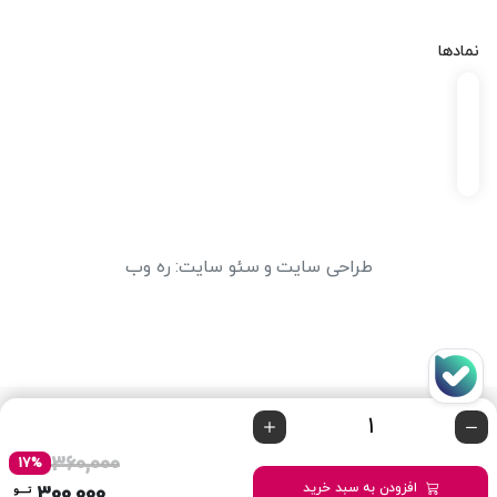
نمادها
طراحی سایت
و
سئو سایت
:
ره وب
360,000
17%
افزودن به سبد خرید
300,000