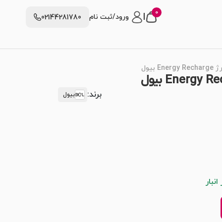
0
|
ورود/ثبت نام
02144281780
بیول
برند:
بیول
نبار