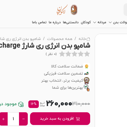
لات بدن
مردانه
کودکان
دانستنی‌ها
درباره ما
تماس باما
خانه
همه محصولات
شامپو بدن انرژی ری شارژ Energy Recharge 
شامپو بدن انرژی ری شارژ Energy Recharge بیول
(0 نظر )
ضمانت سلامت کالا
تضمین سلامت فیزیکی
کیفیت برتر، انتخاب بهتر
بهترین‌ها برای شما
260,000
310,000
موجود در ا
16%
افزودن به سبد خرید