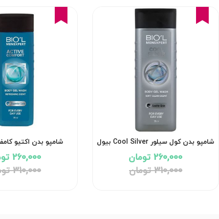
16%
16%
شامپو بدن کول سیلور Cool Silver بیول
Comfort بیول
260,000 تومان
260,000 تومان
310,000 تومان
310,000 تومان