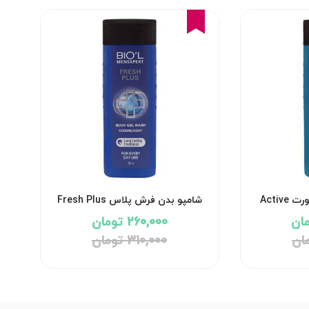
16%
شامپو بدن اکتیو کامفورت Active
شامپو بدن فرش پلاس Fresh Plus
بیول
260,000 تومان
310,000 تومان