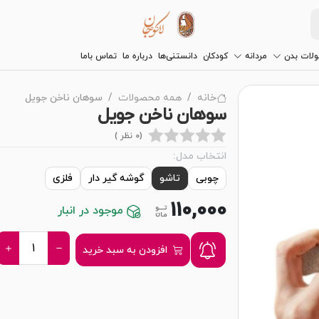
لات بدن
مردانه
کودکان
دانستنی‌ها
درباره ما
تماس باما
خانه
همه محصولات
سوهان ناخن جویل
سوهان ناخن جویل
(0 نظر )
انتخاب مدل:
چوبی
تاشو
گوشه گیر دار
فلزی
110,000
موجود در انبار
افزودن به سبد خرید