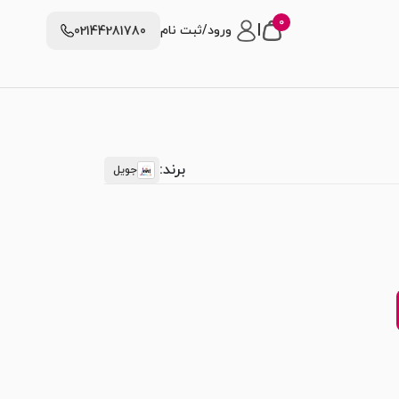
0
|
ورود/ثبت نام
02144281780
برند:
جویل