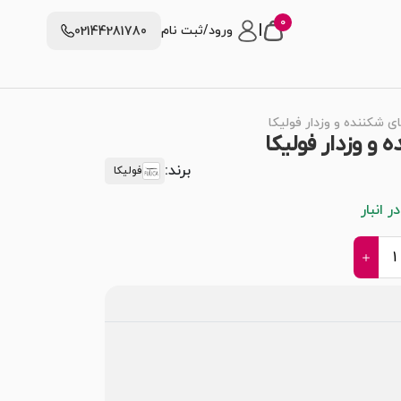
0
|
ورود/ثبت نام
02144281780
کننده و وزدار فولیکا
 وزدار فولیکا
برند:
فولیکا
 انبار