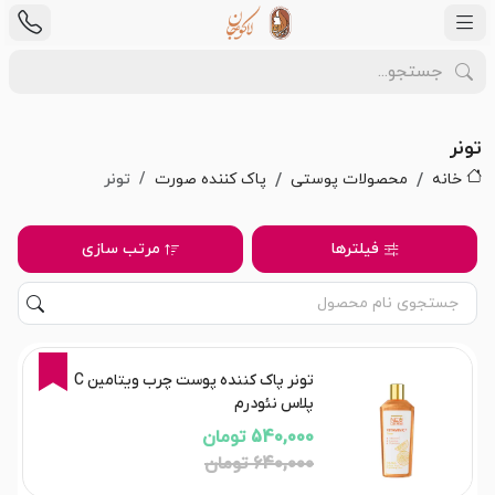
تونر
خانه
محصولات پوستی
پاک کننده صورت
تونر
فیلترها
مرتب سازی
16%
تونر پاک کننده پوست چرب ویتامین C
پلاس نئودرم
540,000 تومان
640,000 تومان