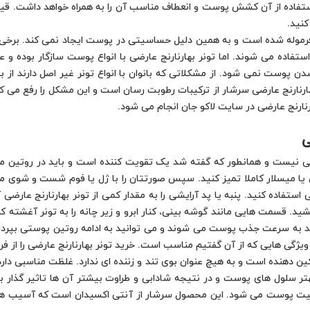
استفاده از آن کشش پوست و انعطاف مناسب آن را به همراه خواهد داشت. قیم
نید.
ی فرموله شده است و به همین دلیل حساسیتی در پوست ایجاد نمی کند. برخی ا
اده می شوند. اما تونر بهارنارنج عارضی با انواع پوست سازگار بوده و علا
 پوست نمی شود. از مشکلاتی که بانوان با انواع تونر غیر اصل دارند از
رنج عارضی سرشار از ترکیبات رطوبت رسان است و این مشکل را رفع می کند. ب
نارنج عارضی در سایت لاکو جان انجام می شود.
ی
ی نیست و همانطور که گفته شد یک تقویت کننده است و باید در روتین مراقب
ک کن یا میسلار کاملا تمیز کنید. سپس صورتتان را با ژل یا فوم شست و شو
ی استفاده کنید. پنبه یا پد آرایشی را به مقدار کمی از تونر بهارنارنج عارضی 
د به سرعت جذب پوست می شوند و می توانید به ادامه روتین پوستی بپردازی
ویژگی هایی که از آن گفتیم مناسب است. خرید تونر بهارنارنج عارضی را از ف
ن دهنده است و به هیچ عنوان بوی تند و زننده ای ندارد. غلظت مناسبی 
هتر سلول های پوست و در نتیجه شادابی و طراوت بیشتر آن ها تاثیر گذار باش
ست می شود. این محصول سرشار از آنتی اکسیدان است که آسیب های سلول