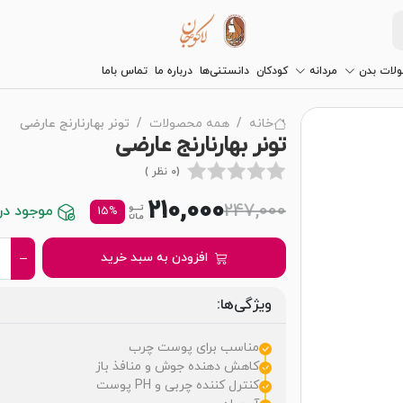
لات بدن
مردانه
کودکان
دانستنی‌ها
درباره ما
تماس باما
خانه
همه محصولات
تونر بهارنارنج عارضی
تونر بهارنارنج عارضی
(0 نظر )
210,000
247,000
موجود در ا
15%
افزودن به سبد خرید
ویژگی‌ها:
مناسب برای پوست چرب
کاهش دهنده جوش و منافذ باز
کنترل کننده چربی و PH پوست