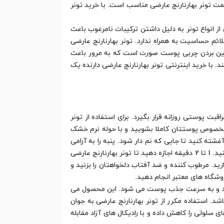
ت تونر بهارنارنج عارضی مناسب است. با خرید تونر
ز انواع تونر به دلیل داشتن ترکیبات نامرغوب باعث
ئم حساسیت به همراه ندارد. تونر بهارنارنج عارضی
 بین بردن چربی پوست صورت است که به مرور باعث
ا خرید اینترنتی تونر بهارنارنج عارضی دارنده یک
ت پوستی روزانه قرار بگیرد. برای استفاده از تونر
ی مخصوص پوستتان کاملا بشویید و با حوله نرم خشک
آغشته کنید تا جایی که نم دار شود. پنبه را به آرامی
صورت، گردن، لب و هر جایی از بدن که نیاز است، بکشید. قسمت هایی مانند گوشه بینی، کنار ابرو و زیر چانه را به تونر آغشته کنید. 1 تا 2 دقیقه اجازه دهید تا تونر بهارنارنج عارضی
د. مرطوب کننده و ضد آفتاب دلخواهتان را بزنید و
روشگاه های معتبر انجام دهید.
دارد و به سرعت جذب پوست می شود. این محصول می
د. استفاده مکرر از تونر بهارنارنج عارضی به جوان
ی را کاهش داده و با رادیکال های آزاد مقابله