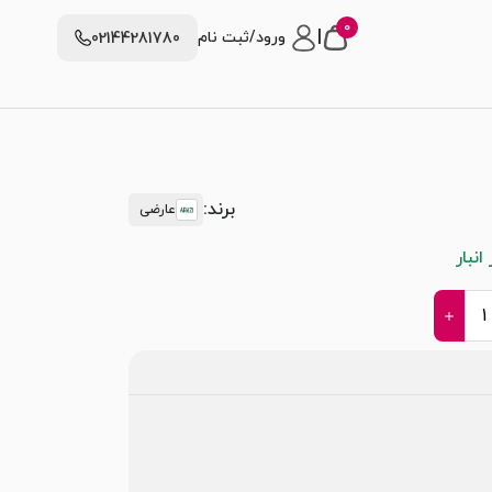
0
|
ورود/ثبت نام
02144281780
برند:
عارضی
نبار