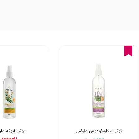
15%
تونر اسطوخودوس عارضی
تونر بابونه عا
ناموجود