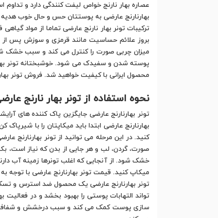
عصاره بهار نارنج خواص لیفت کنندگی دارد و تداوم 
بهارنارنج عارضی به پوستتان حس و حال خوب هدیه ک
ترکیبات تونر بهار نارنج عارضی تماما از مواد گیاه
بروز علائم حساسیت مانند قرمزی و سوزش پس از استف
میزان چربی صورت را کنترل می کند و سبب خشک شدن
پوسته شدن و سفیدک می شود. خوشبختانه تونر بهارنا
محصول ایرانی با کیفیت خواهید شد. فروش تونر بهار
نحوه استفاده از تونر بهار نارنج عارض
تونر بهارنارنج عارضی جایگزین پاک کننده های آرایش
بهارنارنج عارضی ابتدا باید میکاپتان را با شیرپا
کنید. در این مرحله می توانید از تونر بهارنارنج عارض
خشک شود. از آنجایی که اغلب تونرها زمینه آب دارن
میکاپ کنید. قیمت تونر بهارنارنج عارضی با توجه به 
تونر بهارنارنج عارضی یک محصول ضد استرس و تسکی
تواند التهابات پوستی را بهبود بخشد و در فعالیت ب
سازی پوست کمک می کند و سبب درخشش و شفافیت پو