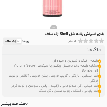
بادی اسپلش زنانه شل Shell ژک ساف
برند:
(0 نظر )
ژک ساف
ویژگی‌ها:
رایحه : خنک و شیرین و میوه ای
مشابه رایحه برندِ بامبشل ویکتوریا سیکرت Victoria Secret
Bombshell
نُت ابتدایی : نارنگی ، گریپ فروت ، پشن فروت ، آناناس و توت
فرنگی
نُت میانی : گل صدتومانی ، ارکیده ، یاس ، سوسن و توت قرمز
نُت پایانی : مُشک ، چوب صندل ، گل سنگ
مشاهده بیشتر