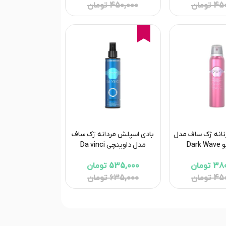
تومان
450,000 تومان
16%
نانه ژک ساف مدل
بادی اسپلش مردانه ژک ساف
Dar
مدل داوینچی Da vinci
تومان
535,000 تومان
تومان
635,000 تومان