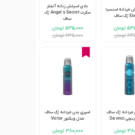
بادی اسپلش زنانه آنجلز
 مردانه اسنسیا
سکرت Angel`s Secret ژک
ک ساف
ساف
تومان
535,000 تومان
تومان
635,000 تومان
16%
 مردانه ژک ساف
اسپری بدن مردانه ژک ساف
Da vinci
مدل ویکتور Victor
تومان
380,000 تومان