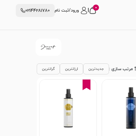
0
|
ورود/ثبت نام
02144281780
مرتب سازی :
جدیدترین
ارزانترین
گرانترین
16%