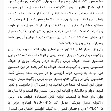
مخصوص رژگونه های پودری است و برای رژگونه های مایع کاربرد
ندارد. شکل ظاهری برس رژگونه دردار باریک جویل به این صورت
است که موهایی پرپشت با تراکم بالا و تقریبا بلند دارد که به
راحتی می تواند پودر را روی صورت شما پخش کند. از آن جایی که
عملکرد پخش کنندگی برس رژگونه دردار باریک جویل بسیار خوب
و یکنواخت است، شما می توانید برای پخش کردن پنکیک هم از
این براش استفاده کنید. در این صورت نتیجه نهایی آرایش شما
بسیار طبیعی و زیبا خواهد شد.
یکی از معیار ها و فاکتور های اصلی برای انتخاب و خرید برس
رژگونه دردار باریک جویل ، ابعاد برس و الیاف استفاده شده در این
محصول است. الیاف برس رژگونه دردار باریک جویل از الیاف
مصنوعی بسیار با کیفیت است. الیاف به کار رفته در این محصول
می تواند به راحتی مواد آرایشی را در صورت شما پخش کند.
همچنین یکی از ویژگی های بسیار خوب برس رژگونه دردار باریک
جویل این است که شما می توانید به راحتی آن را بشویید و تمیز
کنید. دوام و ماندگاری الیاف این برس بسیار بالا است و تا سال ها
برای برای شما با کیفیت اولیه قابل استفاده خواهد بود. برس
رژگونه دردار باریک جویل کد GBS-2035 ابعادی برابر با
1.5*1.5*10 دارد و فضای کمی را در کیف آرایشی اشغال می کند. از