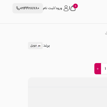
0
|
ورود/ثبت نام
02144281780
ل
برند:
جویل