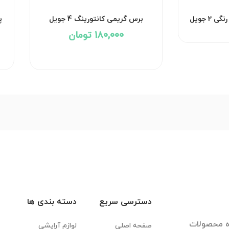
ویل
پد تخم مرغی ( بیوتی بلندر ) 6 تایی
پد 
جویل
275,000 تومان
دسترسی سریع
دسته بندی ها
ده محصولات
صفحه اصلی
لوازم آرایشی