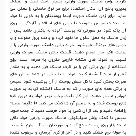
کاربرد براش ماسک صورت وارمی بسیار راحت است و انعطاف
پذیری بالای آن امکان استفاده برای هر نوع ماسکی را ممکن می
سازد. برای زدن ماسک صورت ابتدا پوستتان را به خوبی با مواد
شوینده مخصوص بشویید تا چربی های اضافه و آلودگی از روی
آن پاک شود. در صورتی که پوست آلوده به باکتری باشد پس از
زدن ماسک به عمق سلول ها نفوذ کرده و باعث بروز عفونت و یا
جوش های دردناک می شود. خرید براش ماسک صورت وارمی را از
سایت لاکو جان انجام دهید. قیمت براش ماسک صورت وارمی
نسبت به نمونه های مشابه خارجی مقرون به صرفه است. برای
استفاده از این براش آن را در ظرف ماسک قرار دهید و به مقدار
کمی از مواد آغشته کنید. مواد را با براش در همه بخش های
صورت پخش کنید تا کل سطح پوست از آن پوشیده شود. سپس
با براش همه جای صورت را که به ماسک آغشته کردید به صورت
دورانی ماساژ دهید. این کار باعث جذب بهتر مواد به درون لایه
های پوست شده و به ترمیم آن ها کمک می کند. 10 دقیقه ماساژ
را ادامه دهید و بعد از آن کمی به مواد فرصت دهید تا جذب شود.
سپس با کمک براش سیلیکونی ماسک صورت وارمی مواد باقی
مانده را از روی پوست جمع کنید و صورتتان را با آب ولرم بشویید.
به حوله نرم خشک کنید و در آخر از کرم آبرسان و مرطوب کننده