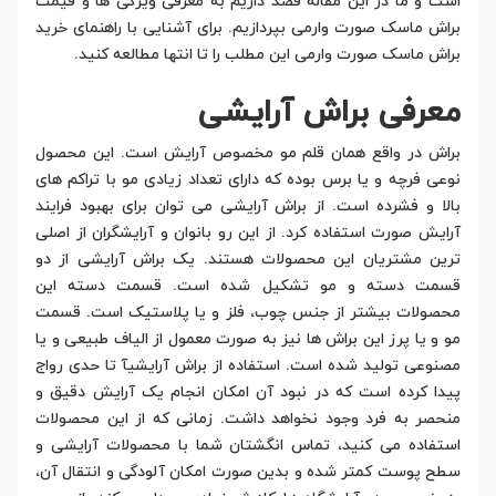
است و ما در این مقاله قصد داریم به معرفی ویژگی ها و قیمت
براش ماسک صورت وارمی بپردازیم. برای آشنایی با راهنمای خرید
براش ماسک صورت وارمی این مطلب را تا انتها مطالعه کنید.
معرفی براش آرایشی
براش در واقع همان قلم مو مخصوص آرایش است. این محصول
نوعی فرچه و یا برس بوده که دارای تعداد زیادی مو با تراکم های
بالا و فشرده است. از براش آرایشی می توان برای بهبود فرایند
آرایش صورت استفاده کرد. از این رو بانوان و آرایشگران از اصلی
ترین مشتریان این محصولات هستند. یک براش آرایشی از دو
قسمت دسته و مو تشکیل شده است. قسمت دسته این
محصولات بیشتر از جنس چوب، فلز و یا پلاستیک است. قسمت
مو و یا پرز این براش ها نیز به صورت معمول از الیاف طبیعی و یا
مصنوعی تولید شده است. استفاده از براش آرایشیآ تا حدی رواج
پیدا کرده است که در نبود آن امکان انجام یک آرایش دقیق و
منحصر به فرد وجود نخواهد داشت. زمانی که از این محصولات
استفاده می کنید، تماس انگشتان شما با محصولات آرایشی و
سطح پوست کمتر شده و بدین صورت امکان آلودگی و انتقال آن،