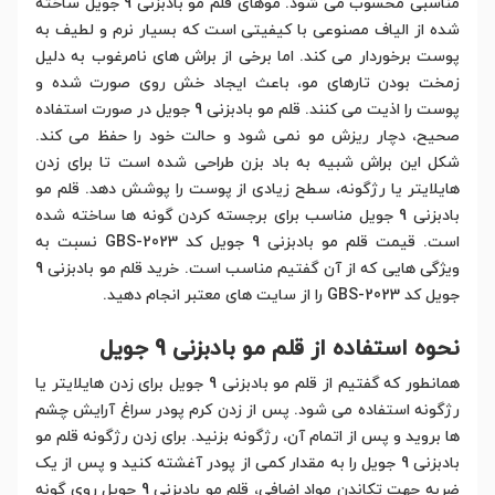
مناسبی محسوب می شود. موهای قلم مو بادبزنی 9 جویل ساخته
شده از الیاف مصنوعی با کیفیتی است که بسیار نرم و لطیف به
پوست برخوردار می کند. اما برخی از براش های نامرغوب به دلیل
زمخت بودن تارهای مو، باعث ایجاد خش روی صورت شده و
پوست را اذیت می کنند. قلم مو بادبزنی 9 جویل در صورت استفاده
صحیح، دچار ریزش مو نمی شود و حالت خود را حفظ می کند.
شکل این براش شبیه به باد بزن طراحی شده است تا برای زدن
هایلایتر یا رژگونه، سطح زیادی از پوست را پوشش دهد. قلم مو
بادبزنی 9 جویل مناسب برای برجسته کردن گونه ها ساخته شده
است. قیمت قلم مو بادبزنی 9 جویل کد GBS-2023 نسبت به
ویژگی هایی که از آن گفتیم مناسب است. خرید قلم مو بادبزنی 9
جویل کد GBS-2023 را از سایت های معتبر انجام دهید.
نحوه استفاده از قلم مو بادبزنی 9 جویل
همانطور که گفتیم از قلم مو بادبزنی 9 جویل برای زدن هایلایتر یا
رژگونه استفاده می شود. پس از زدن کرم پودر سراغ آرایش چشم
ها بروید و پس از اتمام آن، رژگونه بزنید. برای زدن رژگونه قلم مو
بادبزنی 9 جویل را به مقدار کمی از پودر آغشته کنید و پس از یک
ضربه جهت تکاندن مواد اضافی، قلم مو بادبزنی 9 جویل روی گونه