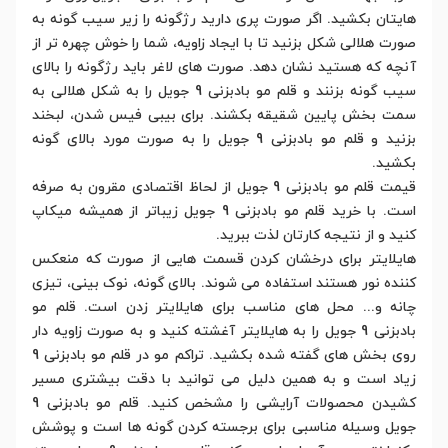
هایتان بکشید. اگر صورت پری دارید رژگونه را زیر سیب گونه به
صورت هلالی شکل بزنید تا با ایجاد زاویه، شما را خوش چهره تر از
آنچه که هستید نشان دهد. صورت های لاغر باید رژگونه را بالای
سیب گونه بزنند و قلم مو بادبزنی 9 جویل را به شکل هلالی به
سمت بخش پایین شقیقه بکشند. برای بیبی فیس شدن، لبخند
بزنید و قلم مو بادبزنی 9 جویل را به صورت مورد بالای گونه
بکشید.
قیمت قلم مو بادبزنی 9 جویل از لحاظ اقتصادی مقرون به صرفه
است. با خرید قلم مو بادبزنی 9 جویل زیباتر از همیشه میکاپ
کنید و از نتیجه کارتان لذت ببرید.
هایلایتر برای درخشان کردن قسمت هایی از صورت که منعکس
کننده نور هستند استفاده می شوند. بالای گونه، نوک بینی، تیزی
چانه و... محل های مناسب برای هایلایتر زدن است. قلم مو
بادبزنی 9 جویل را به هایلایتر آغشته کنید و به صورت زاویه دار
روی بخش های گفته شده بکشید. تراکم مو در قلم مو بادبزنی 9
زیاد است و به همین دلیل می توانید با دقت بیشتری مسیر
کشیدن محصولات آرایشی را مشخص کنید. قلم مو بادبزنی 9
جویل وسیله مناسبی برای برجسته کردن گونه ها است و پوشش