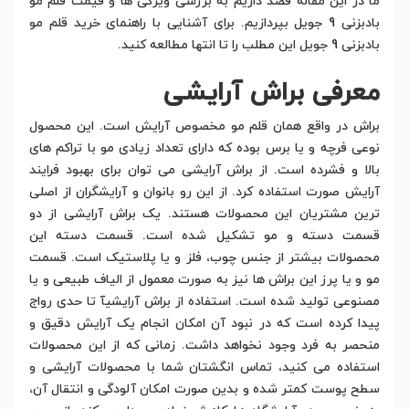
ما در این مقاله قصد داریم به بررسی ویژگی ها و قیمت قلم مو
بادبزنی 9 جویل بپردازیم. برای آشنایی با راهنمای خرید قلم مو
بادبزنی 9 جویل این مطلب را تا انتها مطالعه کنید.
معرفی براش آرایشی
براش در واقع همان قلم مو مخصوص آرایش است. این محصول
نوعی فرچه و یا برس بوده که دارای تعداد زیادی مو با تراکم های
بالا و فشرده است. از براش آرایشی می توان برای بهبود فرایند
آرایش صورت استفاده کرد. از این رو بانوان و آرایشگران از اصلی
ترین مشتریان این محصولات هستند. یک براش آرایشی از دو
قسمت دسته و مو تشکیل شده است. قسمت دسته این
محصولات بیشتر از جنس چوب، فلز و یا پلاستیک است. قسمت
مو و یا پرز این براش ها نیز به صورت معمول از الیاف طبیعی و یا
مصنوعی تولید شده است. استفاده از براش آرایشیآ تا حدی رواج
پیدا کرده است که در نبود آن امکان انجام یک آرایش دقیق و
منحصر به فرد وجود نخواهد داشت. زمانی که از این محصولات
استفاده می کنید، تماس انگشتان شما با محصولات آرایشی و
سطح پوست کمتر شده و بدین صورت امکان آلودگی و انتقال آن،