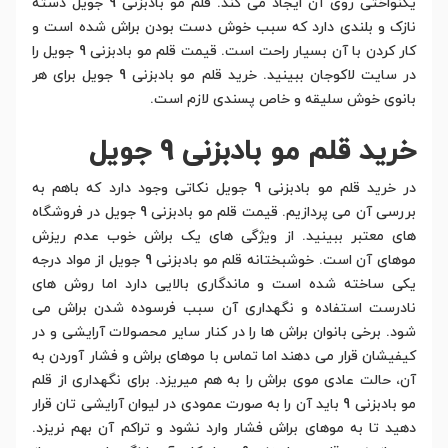
یکنواختی روی آن ایجاد می کند. قلم مو بادبزنی 9 جویل دسته
نازک و بلندی دارد که سبب خوش دست بودن براش شده است و
کار کردن با آن بسیار راحت است. قیمت قلم مو بادبزنی 9 جویل را
در سایت لاکوجان ببینید. خرید قلم مو بادبزنی 9 جویل برای هر
بانوی خوش سلیقه و خاص پسندی لازم است.
خرید قلم مو بادبزنی 9 جویل
در خرید قلم مو بادبزنی 9 جویل نکاتی وجود دارد که باهم به
بررسی آن می پردازیم. قیمت قلم مو بادبزنی 9 جویل در فروشگاه
های معتبر ببینید. از ویژگی های یک براش خوب عدم ریزش
موهای آن است. خوشبختانه قلم مو بادبزنی 9 جویل از مواد درجه
یکی ساخته شده است و ماندگاری بالایی دارد اما روش های
نادرست استفاده و نگهداری آن سبب فرسوده شدن براش می
شود. برخی بانوان براش ها را در کنار سایر محصولات آرایشی و در
کیفیشان قرار می دهند اما تماس با موهای براش و فشار آوردن به
آن، حالت عادی موی براش را به هم میریزد. برای نگهداری از قلم
مو بادبزنی 9 باید آن را به صورت عمودی در لیوان آرایشی تان قرار
دهید تا به موهای براش فشار وارد نشود و تراکم آن بهم نریزد.