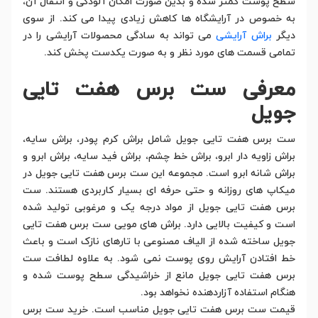
سطح پوست کمتر شده و بدین صورت امکان آلودگی و انتقال آن،
به خصوص در آرایشگاه ها کاهش زیادی پیدا می کند. از سوی
دیگر
براش آرایشی
می تواند به سادگی محصولات آرایشی را در
تمامی قسمت های مورد نظر و به صورت یکدست پخش کند.
معرفی ست برس هفت تایی
جویل
ست برس هفت تایی جویل شامل براش کرم پودر، براش سایه،
براش زاویه دار ابرو، براش خط چشم، براش فید سایه، براش ابرو و
براش شانه ابرو است. مجموعه این ست برس هفت تایی جویل در
میکاپ های روزانه و حتی حرفه ای بسیار کاربردی هستند. ست
برس هفت تایی جویل از مواد درجه یک و مرغوبی تولید شده
است و کیفیت بالایی دارد. براش های مویی ست برس هفت تایی
جویل ساخته شده از الیاف مصنوعی با تارهای نازک است و باعث
خط افتادن آرایش روی پوست نمی شود. به علاوه لطافت ست
برس هفت تایی جویل مانع از خراشیدگی سطح پوست شده و
هنگام استفاده آزاردهنده نخواهد بود.
قیمت ست برس هفت تایی جویل مناسب است. خرید ست برس