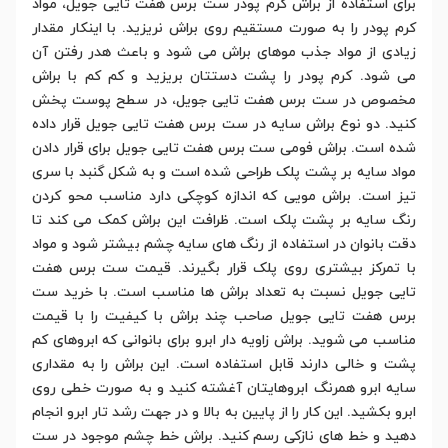
برای استفاده از براش کرم پودر ست برس هفت تایی جویل، مواد
کرم پودر را به صورت مستقیم روی براش نریزید. با اینکار مقدار
زیادی از مواد جذب موهای براش می شود و باعث هدر رفتن آن
می شود. کرم پودر را پشت دستتان بریزید و کم کم با براش
مخصوص در ست برس هفت تایی جویل، در سطح پوست پخش
کنید. دو نوع براش سایه در ست برس هفت تایی جویل قرار داده
شده است. براش فومی ست برس هفت تایی جویل برای قرار دادن
مواد سایه بر پشت پلک طراحی شده است و به شکل گنبد با سری
تیز است. براش مویی که اندازه کوچکی دارد مناسب محو کردن
رنگ سایه بر پشت پلک است. ظرافت این براش کمک می کند تا
دقت بانوان در استفاده از رنگ های سایه چشم بیشتر شود و مواد
با تمرکز بیشتری روی پلک قرار بگیرند. قیمت ست برس هفت
تایی جویل نسبت به تعداد براش ها مناسب است. با خرید ست
برس هفت تایی جویل صاحب چند براش با کیفیت را با قیمت
مناسب می شوید. براش زاویه دار ابرو برای بانوانی که ابروهای کم
پشت و خالی دارند قابل استفاده است. این براش را به مقداری
سایه ابرو همرنگ ابروهایتان آغشته کنید و به صورت خطی روی
ابرو بکشید. این کار را از پایین به بالا و در جهت رشد تار ابرو انجام
دهید و خط های نازکی رسم کنید. براش خط چشم موجود در ست