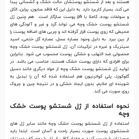
هستند و بعد از شستشو پوستشان حالت خشک و کشسانی پیدا
می کند، بسیار کاربرد دارد. به دلیل این که فاقد صابون، پرابن، الکل
و سولفات بوده، کاملا با ph پوست سازگار است. هم چنین ژل
شستشو پوست خشک وچه می تواند گرد و غبر و آلودگی های
محیطی که روی پوست قرار گرفته اند و چربی های اضافه پوست را
از بین ببرد. به دلیل وجود عصاره عسل، عصاره گل ختمی، اسید
سیتریک و غیره در ترکیبات آن، ژل شستشو پوست خشک وچه
محصولی ضد التهلب و خشکی پوست محسوب می شود. بنابراین
برای افرادی که دارای پوست خشک هستند، مناسب می باشد. در
تولید ژل شستشو پوست خشک وچه از مواد دیگری مانند دسیل
گلوکوزد، پلی کواترنیون هم استفاده شده که آن را تبدیل به
شوینده ای ملایم، بدون ایجاد خشکی و در نتیجه چین و چروک
روی صورت می کند.
نحوه استفاده از ژل شستشو پوست خشک
وچه
استفاده از ژل شستشو پوست خشک وچه مانند سایر ژل های
شستشوی پوست صورت بسیار راحت و آسان است. ابتدا باید
صورتتان را خیس کنید و مقدار کافی از ژل را روی کف دستتان