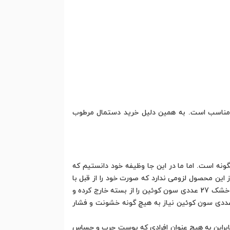
 مناسب است. به همین دلیل خرید دستمال مرطوب
 است. اما ما در این جا وظیفه خود دانستیم که
ا به شما بگوییم. برای استفاده از این محصول لزومی ندارد که صورت خود را از قبل با
مواد شوینده بشویید یا آن را نم دار کنید. تنها کافی است در هر جایی که هستید که یک عدد از دستمال مرطوب مناسب پوست خشک 27 عددی سون کوئین را از بسته خارج کرده و
 به آرامی و با ملایمت روی صورت خود بکشید. برای پاک شدن آرایش به وسیله دستمال مرطوب مناسب پوست خشک 27 عددی سون کوئین نیاز به هیچ گونه خشونت و فشار
وست خشکی دارند. بنابراین به هیچ عنوان افرادی که پوست چرب و حساس