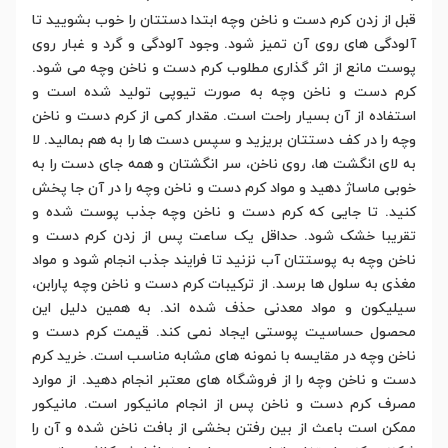
قبل از زدن کرم دست و ناخن وچه ابتدا دستتان را خوب بشویید تا
آلودگی های روی آن تمیز شود. وجود آلودگی و گرد و غبار روی
پوست مانع از اثر گذاری مطلوب کرم دست و ناخن وچه می شود.
کرم دست و ناخن وچه به صورت تیوپی تولید شده است و
استفاده از آن بسیار راحت است. مقدار کمی از کرم دست و ناخن
وچه را در کف دستتان بریزید و سپس دست ها را به هم بمالید. لا
به لای انگشت ها، روی ناخن، سر انگشتان و همه جای دست را به
خوبی ماساژ دهید و مواد کرم دست و ناخن وچه را در آن جا پخش
کنید. تا جایی که کرم دست و ناخن وچه جذب پوست شده و
تقریبا خشک شود. حداقل یک ساعت پس از زدن کرم دست و
ناخن وچه به پوستتان آب نزنید تا فرایند جذب انجام شود و مواد
مغذی به سلول ها برسد. از ترکیبات کرم دست و ناخن وچه پارابن،
سیلیکون و مواد معدنی حذف شده اند. به همین دلیل این
محصول حساسیت پوستی ایجاد نمی کند. قیمت کرم دست و
ناخن وچه در مقایسه با نمونه های مشابه مناسب است. خرید کرم
دست و ناخن وچه را از فروشگاه های معتبر انجام دهید. از موارد
مصرف کرم دست و ناخن پس از انجام مانیکور است. مانیکور
ممکن است باعث از بین رفتن بخشی از بافت ناخن شده و آن را