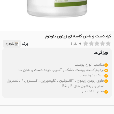
کرم دست و ناخن کاسه ای زیتون نئودرم
برند:
(0 نظر )
نئودرم
ویژگی‌ها:
مناسب انواع پوست
ترمیم کننده پوست خشک و آسیب دیده دست و ناخن ها
سبک و زود جذب
حاوی روغن زیتون ، آلانتوئین ، گلیسیرین ، کلسترول / لانسترول
استر و ویتامین های E و B5
حجم : 150 میل