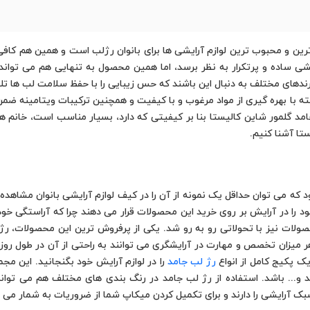
 ترین و محبوب ترین لوازم آرایشی ها برای بانوان رژلب است و همین هم کا
شی ساده و پرتکرار به نظر برسد، اما همین محصول به تنهایی هم می تواند 
رندهای مختلف به دنبال این باشند که حس زیبایی را با حفظ سلامت لب ها تلفی
ه با بهره گیری از مواد مرغوب و با کیفیت و همچنین ترکیبات ویتامینه ضم
گلمور شاین کالیستا بنا بر کیفیتی که دارد، بسیار مناسب است، خانم ها اس
ستا آشنا کنیم.
 که می توان حداقل یک نمونه از آن را در کیف لوازم آرایشی بانوان مشاهده 
خود را در آرایش بر روی خرید این محصولات قرار می دهند چرا که آراستگی خود 
ولات نیز با تحولاتی رو به رو شد. یکی از پرفروش ترین این محصولات، 
ا هر میزان تخصص و مهارت در آرایشگری می توانند به راحتی از آن در طول رو
ک پکیج کامل از انواع
رژ لب جامد
را در لوازم آرایش خود بگنجانید. این مج
ب جامد براق، رژ لب 24 ساعته جامد و... باشد. استفاده از رژ لب جامد در رنگ بندی های مختلف
بک آرایشی را دارند و برای تکمیل کردن میکاپ شما از ضروریات به شمار می ر