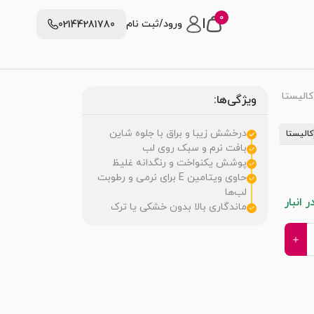
0
|
ورود/ثبت نام
02144281780
کالیستا
ویژگی‌ها:
درخشش زیبا و براق با جلوه شاین
کالیستا
بافت نرم و سبک روی لب
پوشش یکنواخت و رنگدانه‌ غلیظ
حاوی ویتامین E برای نرمی و رطوبت
لب‌ها
 انبار
ماندگاری بالا بدون خشکی یا ترک