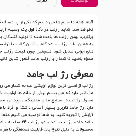
توضیحات
نظرات
قطعا همه ما خانم ها می دانیم که یکی از پر مصرف
نخواهد شد. شاید رژلب در نگاه اول یک وسیله آرای
پرکاربرد بودن رژلب ها باعث شده تا تولید کنندگان ب
به همین علت رژلب جامد گلمور شاین کالیستا توانست
های ایرانی تبدیل شود. همچنین چون قیمت رژلب جامد 
همراه باشید تا شما را با رژلب جامد گلمور شاین کالی
معرفی رژ لب جامد
رژ لب از اصلی ترین لوازم آرایشی لب به شمار می رود
ما تاثیر دارد که می بینیم برخی از خانم ها اولویت 
مصرف رژ لب در صنایع مد و مدلینگ، تولید این محص
دارد. رژ جامد کاربری بسیار آسانی داشته و افراد ب
آرایش را تجربه کنید، به شما توصیه می کنیم حتما ی
جامد مات، رژ ل
محصولات به دلیل تنوع بالا، قابلیت هماهنگی با هر س