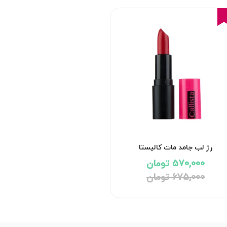
16%
رژ لب جامد مات کالیستا
570,000 تومان
675,000 تومان