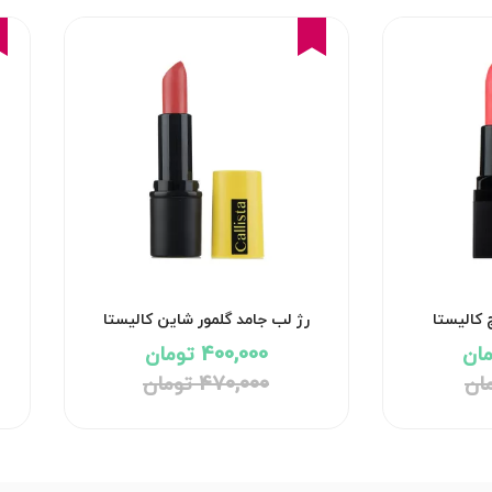
15%
 کالیستا
رژ لب جامد گلمور شاین کالیستا
400,000 تومان
470,000 تومان