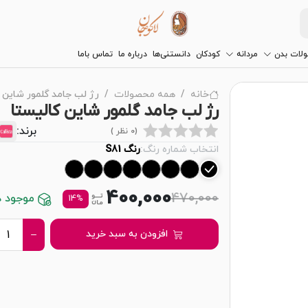
لات بدن
مردانه
کودکان
دانستنی‌ها
درباره ما
تماس باما
خانه
همه محصولات
رژ لب جامد گلمور شاین 
رژ لب جامد گلمور شاین کالیستا
برند:
(0 نظر )
انتخاب شماره رنگ:
رنگ S81
400,000
470,000
موجود در
14%
افزودن به سبد خرید