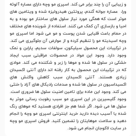
و زیبایی آن را چند برابر می کند. اسپری مو وچه دارای عصاره آلوئه
ورا، عصاره جوانه گندم، پروتئین هیدرولیزه شده و ویتامین های
موثر است که همگی مورد نیاز سلول های ساختار مو بوده و به
احیا و بازسازی آن کمک می کنند. استفاده از شوینده های مختلف
در حمام باعث قلیایی شدن پوست و مو می شود اما اسپری مو
وچه اسیدیته مو را تنظیم کرده و از عوارض آن جلوگیری می کند.
در ترکیبات این محصول سیلیکون، سولفات سدیم، پارابن و نمک
وجود دارد. وجود این مواد در محصولات مراقبتی سبب ایجاد
خشکی در سلول ها شده و موها را زبر و شکننده می کند. موادی
که در ترکیبات این محصول به کار رفته اند دارای آنتی اکسیدان
زیادی هستند. آنتی اکسیدان سبب کاهش واکنش های
اکسیداسیون در سلول ها شده و صدمات رادیکال های آزاد را خنثی
می کند. وجود این ماده برای تامین امنیت سلول ها ضروری است.
وجود گلیسیرین در این اسپری مو سبب رطوبت رسانی موثر به
سلول ها می شود. اگر شما هم جز افرادی هستید که موهای رنگ
شده یا آسیب دیده دارید خرید اینترنتی اسپری مو وچه را انجام
دهید و سلامت موهایتان را تضمین کنید. فروش اسپری مو وچه
در سایت لاکوجان انجام می شود.