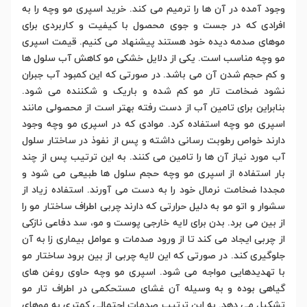
وجود آمده در آن ها را ترمیم می کند. خرید اسپری مو وچه را به
افرادی که در جست و جوی محصول با کیفیت و کاربردی برای
موهای صدمه دیده خود هستند پیشنهاد می کنیم. قیمت اسپری
مو وچه مناسب است. یکی از دلایل خشکی مو کاهش آب سلول ها
و کم حجم شدن آن می باشد. در صورتی که این کمبود آب جبران
نشود ضخامت تار مو کم شده و باریک و شکننده می شود.
بنابراین برای تامین آب از دست رفته بهتر است از محصولی مانند
اسپری مو وچه استفاده کرد. موادی که در اسپری مو وچه وجود
دارند خواص رطوبت رسانی داشته و پس از نفوذ در ساختار سلول
آب مورد نیاز آن ها را تامین می کنند. به این ترتیب پس از چند
بار استفاده از اسپری مو وچه حجم سلول ها طبیعی می شود و
مجددا ضخامت نرمال خود را به دست می آورند. استفاده زیاد از
سشوار و اتو مو به دلیل حرارتی که دارند چربی اطراف ساختار مو را
از بین می برد. بدن برای لایه خارجی پوست و مو، سد دفاعی نازکی
از چربی ایجاد می کند تا از ورود صدمات و عوامل بیماری زا به آن
جلوگیری کند. در صورتی که این لایه چربی از بین برود ساختار مو
با تهدیدهایی مواجه می شود. اسپری مو وچه حاوی روغن های
گیاهی بوده و به وسیله آن غشای مستحکمی در اطراف تار مو
تشکیل می دهد. به این ترتیب صدمات احتمالی کمتری به موهای