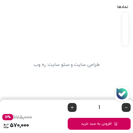
نمادها
طراحی سایت
و
سئو سایت
:
ره وب
675,000
16%
افزودن به سبد خرید
570,000