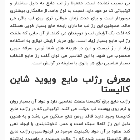
بی نصیب نمانده است. معمولا رژ لب مایع به دلیل ساختار و
ترکیباتی که در خود دارد، نسبت به نوع جامد، از ماندگاری بیشتری
برخوردار است و برای مدت زمان طولانی تری روی لب باقی می
ماند. همچنین این رژ لب ها دارای رایحه های بسیار خوبی هستند
که لذت یک آرایش لب را دوچندان می کنند. از آن جایی که غلظت
رژ لب مایع بسیار زیاد است، برای هربار آرایش نیازی به استفاده
زیاد از رژ نیست و این در هزینه های شما نوعی صرفه جویی
محسوب می شود. با این تفاسیر می توان گفت رژ مایع انتخاب
بسیار مناسبی برای هر بانوی با سلیقه در آرایش است.
معرفی رژلب مایع ویوید شاین
کالیستا
رژلب مایع براق کالیستا غلظت مناسبی دارد و مواد آن بسیار روان
و نرم روی پوست لب حرکت می کنند. ترکیباتی که در رژلب مایع
کالیستا وجود دارند فاقد روغن های سنگین می باشد و به همین
دلیل این رژ کاملا سبک است و حس ناخوشایندی را ایجاد نمی
کند. علاوه بر آن مواد باکیفیت موجود در فرمولاسیون رژلب مایع
براق کالیستا سبب شده که رژ حالت چسبنده و ماسیده نداشته