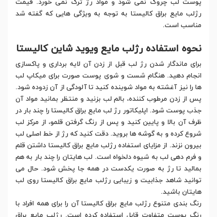
پوست لب چروک نمی شود و مواد رژ ترک نمی خورد. قیمت
رژلب مایع براق کالیستا به توجه به ویژگی هایی که گفته شد
مناسب است.
نحوه استفاده رژلب مایع ویوید شاین کالیستا
برای ماندگار شدن رژ لب قبل از زدن آن لایه برداری و پاکسازی
انجام دهید. هنگام شست و شوی پوست صورت برای میکاپ لب
ها را نیز آغشته به مواد شوینده کنید تا آلودگی از آن زدوده شود.
پس از زدن مرطوب کننده، بالم لب بزنید و منتظر بمانید مواد آن
جذب پوست شود. اپلیکاتور رژ لب مایع براق کالیستا را چند بار در
ظرف آن بالا و پایین کنید و پس از رنگ گرفتن قلمو، از مرکز لب
شروع کرده و به گوشه ها بروید. دقت کنید که رژ از خط اصلی لب
بیرون نزند. از مزایای استفاده رژلب مایع براق کالیستا داشتن قلم
و فرم دهی لب به شیوه دلخواه است. لب هایتان را چند بار به هم
بمالید تا رژ به صورت یکدست در همه جا پخش شود. حال می
توانید شاهد جذابیت و زیبایی رژلب مایع براق کالیستا روی لب
هایتان باشید.
رنگ بندی متنوع رژلب مایع براق کالیستا آن را برای همه افراد با
رنگ پوست متفاوت قابل استفاده کرده است. رژلب مایع براق