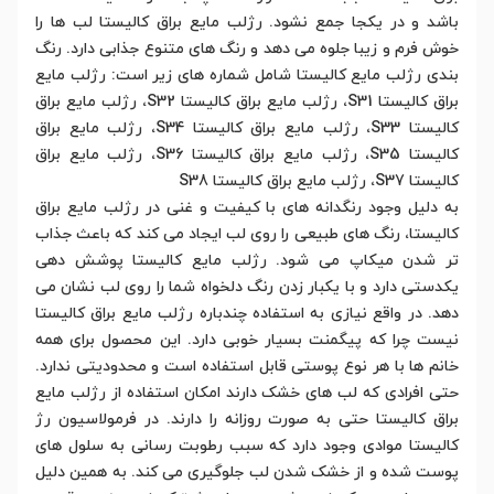
باشد و در یکجا جمع نشود. رژلب مایع براق کالیستا لب ها را
خوش فرم و زیبا جلوه می دهد و رنگ های متنوع جذابی دارد. رنگ
بندی رژلب مایع کالیستا شامل شماره های زیر است: رژلب مایع
براق کالیستا S31، رژلب مایع براق کالیستا S32، رژلب مایع براق
کالیستا S33، رژلب مایع براق کالیستا S34، رژلب مایع براق
کالیستا S35، رژلب مایع براق کالیستا S36، رژلب مایع براق
کالیستا S37، رژلب مایع براق کالیستا S38
به دلیل وجود رنگدانه های با کیفیت و غنی در رژلب مایع براق
کالیستا، رنگ های طبیعی را روی لب ایجاد می کند که باعث جذاب
تر شدن میکاپ می شود. رژلب مایع کالیستا پوشش دهی
یکدستی دارد و با یکبار زدن رنگ دلخواه شما را روی لب نشان می
دهد. در واقع نیازی به استفاده چندباره رژلب مایع براق کالیستا
نیست چرا که پیگمنت بسیار خوبی دارد. این محصول برای همه
خانم ها با هر نوع پوستی قابل استفاده است و محدودیتی ندارد.
حتی افرادی که لب های خشک دارند امکان استفاده از رژلب مایع
براق کالیستا حتی به صورت روزانه را دارند. در فرمولاسیون رژ
کالیستا موادی وجود دارد که سبب رطوبت رسانی به سلول های
پوست شده و از خشک شدن لب جلوگیری می کند. به همین دلیل