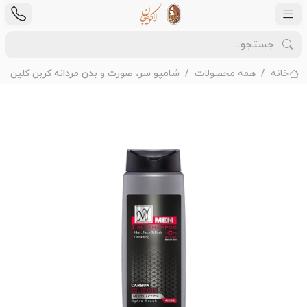
خانه
همه محصولات
شامپو سر، صورت و بدن مردانه کربن کلین Carbon Clean مای