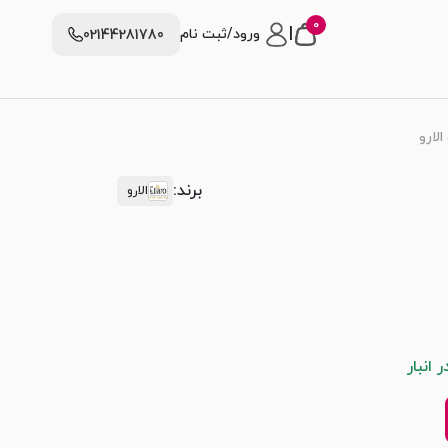
0
|
ورود/ثبت نام
02144281780
لارو
برند:
الارو
انبار