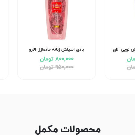
 نویی الارو
بادی اسپلش زنانه مادمازل الارو
800,000 تومان
950,000 تومان
محصولات مکمل