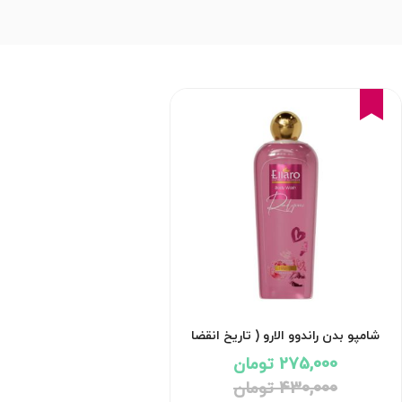
36%
شامپو بدن راندوو الارو ( تاریخ انقضا
1405/11 )
275,000 تومان
430,000 تومان