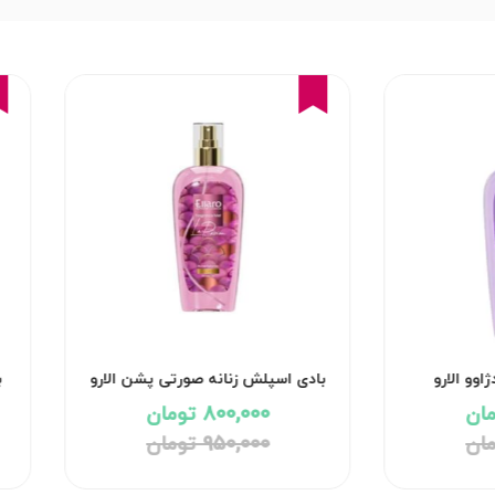
16%
اوو الارو
بادی اسپلش زنانه صورتی پشن الارو
ب
800,000 تومان
950,000 تومان