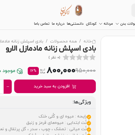
لات بدن
مردانه
کودکان
دانستنی‌ها
درباره ما
تماس باما
خانه
همه محصولات
بادی اسپلش زنانه مادمازل
بادی اسپلش زنانه مادمازل الارو
(0 نظر )
800,000
950,000
موجود در 
16%
افزودن به سبد خرید
ویژگی‌ها:
رایحه : میوه ای و گُلی خنک
نُت ابتدایی : میوه‌های قرمز و زنبق
نُت میانی : تمشک ، چوب ، سدر ، گل پرتقال و نع