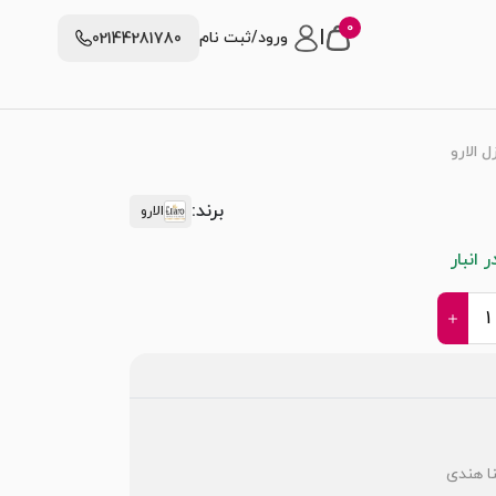
0
|
ورود/ثبت نام
02144281780
 الارو
برند:
الارو
انبار
نا هندی