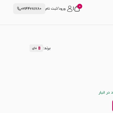
0
|
ورود/ثبت نام
02144281780
برند:
مای
در انبار