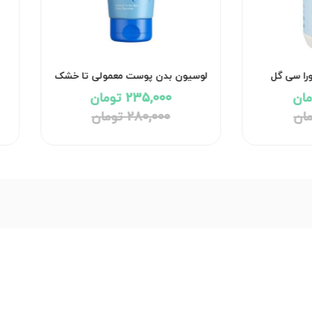
را سی گل
لوسیون بدن پوست معمولی تا خشک
نئودرم
235,000 تومان
280,000 تومان