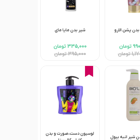
دن پشن الارو
شیر بدن مایا مای
تومان
335,000 تومان
 تومان
395,000 تومان
15%
لوسیون دست،صورت و بدن
 شیر انبه بیول