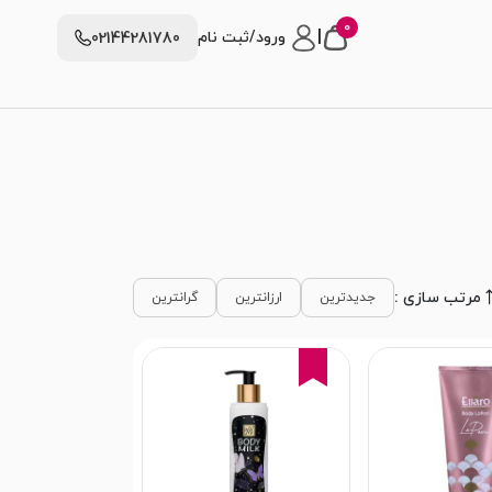
0
|
ورود/ثبت نام
02144281780
مرتب سازی :
جدیدترین
ارزانترین
گرانترین
15%