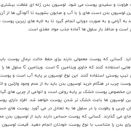
ث طراوت و سفیدی پوست می شود. لوسیون بدن ژله ای غلظت بیشتری دا
ز این لوسیون بدن دست های را با آب و صابون بشویید تا آلودگی ها ا
به آرامی و به صورت دورانی انجام گیرد تا به لایه های زیرین پوست 
 است و منافذ باز سلول ها آماده جذب مواد مغذی است.
رد. کسانی که پوست معمولی دارند برای حفظ حالت نرمال پوست باید دائ
جلوگیری از صدمات پوستی، بهتر اس
یپ پوستی استفاده کنند. این نوع لوسیون بر پایه آب است و پوست را 
 پوست چرب در هنگام خرید لوسیون بدن باید به از عدم وجود وازلین و ا
دن مخصوص پوست خشک بر پایه روغن است و انواعی از چربی های گیاهی 
 این لوسیون ها باعث خشک تر شدن پوست خواهد شد. افراد دارای پوست
 چربی و رطوبت را در سلول ها به تعادل در می آورد. پوست های حسا
جای می گذارند. کسانی که پوست حساس دارند باید از لوسیون بدن مخص
ای بدن را متناسب با نوع پوست خودتان انجام دهید. قیمت لوسیون ب