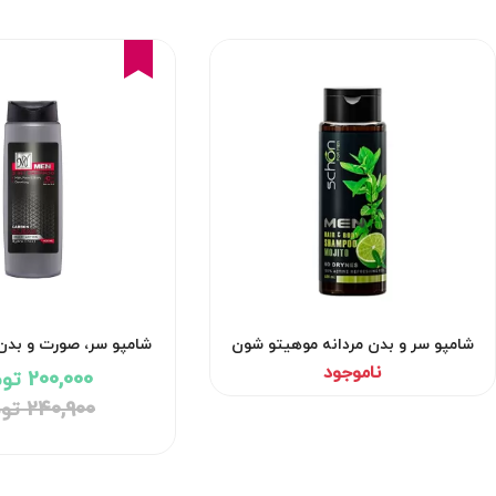
17%
شامپو سر و بدن مردانه موهیتو شون
شامپو سر، صورت و بدن 
کلین Carbon Clean مای
ناموجود
200,000 تومان
240,900 تومان