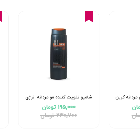
15%
مردانه کربن
شامپو تقویت کننده مو مردانه انرژی
بوست Energy Boost مای
195,000 تومان
230,700 تومان