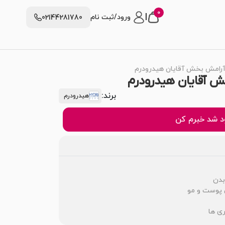
0
|
ورود/ثبت نام
02144281780
 آرامش بخش آقایان هیدرودرم
ش آقایان هیدرودرم
برند:
هیدرودرم
 شد خبرم کن
 پوست و مو
ری ها