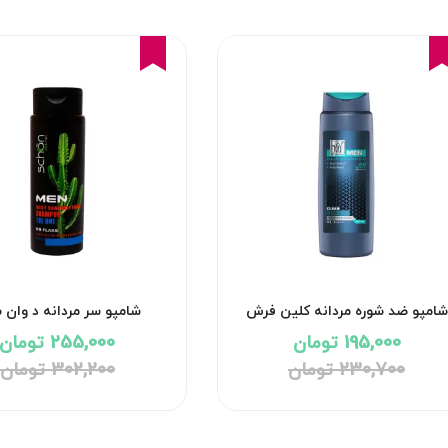
16%
15%
شامپو ضد شوره مردانه کلین فرش
شامپو سر مردانه د وان شون
Clean Fresh مای
195,000 تومان
255,000 تومان
230,700 تومان
302,200 تومان