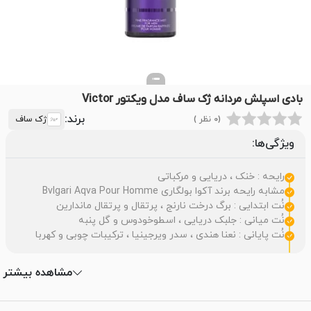
بادی اسپلش مردانه ژک ساف مدل ویکتور Victor
برند:
(0 نظر )
ژک ساف
ویژگی‌ها:
رایحه : خنک ، دریایی و مرکباتی
مشابه رایحه برند آکوا بولگاری Bvlgari Aqva Pour Homme
نُت ابتدایی : برگ درخت نارنج ، پرتقال و پرتقال ماندارین
نُت میانی : جلبک دریایی ، اسطوخودوس و گل پنبه
نُت پایانی : نعنا هندی ، سدر ویرجینیا ، ترکیبات چوبی و کهربا
مشاهده بیشتر