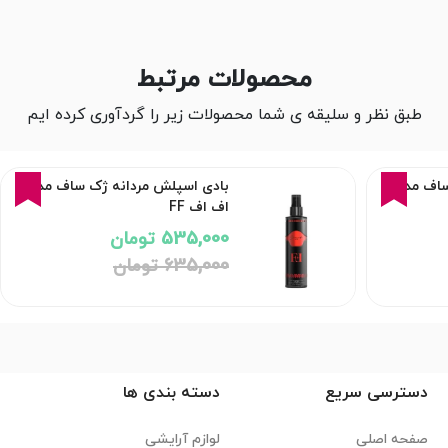
محصولات مرتبط
طبق نظر و سلیقه ی شما محصولات زیر را گردآوری کرده ایم
16%
16%
ساف مدل
بادی اسپلش مردانه ژک ساف مدل
اف اف FF
535,000 تومان
635,000 تومان
دسترسی سریع
دسته بندی ها
صفحه اصلی
لوازم آرایشی